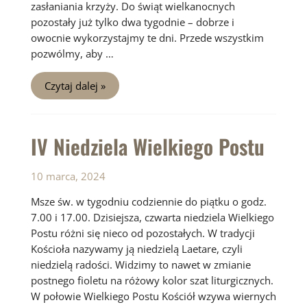
zasłaniania krzyży. Do świąt wielkanocnych
pozostały już tylko dwa tygodnie – dobrze i
owocnie wykorzystajmy te dni. Przede wszystkim
pozwólmy, aby …
V
Czytaj dalej »
Niedziela
Wielkiego
Postu
IV Niedziela Wielkiego Postu
10 marca, 2024
Msze św. w tygodniu codziennie do piątku o godz.
7.00 i 17.00. Dzisiejsza, czwarta niedziela Wielkiego
Postu różni się nieco od pozostałych. W tradycji
Kościoła nazywamy ją niedzielą Laetare, czyli
niedzielą radości. Widzimy to nawet w zmianie
postnego fioletu na różowy kolor szat liturgicznych.
W połowie Wielkiego Postu Kościół wzywa wiernych