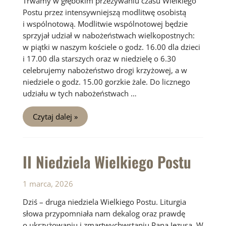
Trwamy w głębokim przeżywaniu czasu Wielkiego
Postu przez intensywniejszą modlitwę osobistą
i wspólnotową. Modlitwie wspólnotowej będzie
sprzyjał udział w nabożeństwach wielkopostnych:
w piątki w naszym kościele o godz. 16.00 dla dzieci
i 17.00 dla starszych oraz w niedzielę o 6.30
celebrujemy nabożeństwo drogi krzyżowej, a w
niedziele o godz. 15.00 gorzkie żale. Do licznego
udziału w tych nabożeństwach …
III
Czytaj dalej »
Niedziela
Wielkiego
Postu
II Niedziela Wielkiego Postu
1 marca, 2026
Dziś – druga niedziela Wielkiego Postu. Liturgia
słowa przypomniała nam dekalog oraz prawdę
o ukrzyżowaniu i zmartwychwstaniu Pana Jezusa. W