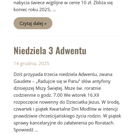
nabycia świece wigilijne w cenie 10 zł. Zbliża się
koniec roku 2025, …
Niedziela
Czytaj dalej »
4
Adwentu
Niedziela 3 Adwentu
14 grudnia, 2025
Dziś przypada trzecia niedziela Adwentu, zwana
Gaudete – „Radujcie się w Panu” słów antyfony
dzisiejszej Mszy Świętej. Msze św. roratnie
codziennie o godz. 7.00 We wtorek 16.XII
rozpoczęcie nowenny do Dzieciatka Jezus. W środę,
czwartek i piątek Kwartalne Dni Modlitw w intencji
prawdziwie chrześcijańskiego życia rodzin. W piątek
sprawy kancelaryjne do załatwienia po Roratach.
Spowiedź …