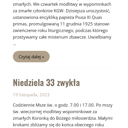
zmarłych. We czwartek modlitwy w wypominkach
za zmarłe członkinie KGW. Dzisiejsza uroczystość,
ustanowiona encykliką papieża Piusa XI Quas
primas, promulgowaną 11 grudnia 1925 stanowi
zwieńczenie roku liturgicznego, podczas którego
przeżywamy całe misterium zbawcze. Uwielbiamy
…
Niedziela
Czytaj dalej »
34
zwykła
–
Uroczystość
Chrystusa
Niedziela 33 zwykła
Króla
Wszechświata
19 listopada, 2023
Codziennie Msze św. o godz. 7.00 i 17.00. Po mszy
św. wieczornej modlitwy wspominkowe za
zmarłych Koronką do Bożego miłosierdzia. Małymi
krokami zbliżamy się do końca obecnego roku