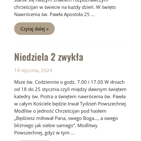
chrześcijan w świecie na każdy dzień. W święto
Nawrócenia św. Pawła Apostoła 25 …
Niedziela
Czytaj dalej »
3
zwykła
Niedziela 2 zwykła
14 stycznia, 2024
Msze św. Codziennie o godz. 7.00 i 17.00 W dniach
od 18 do 25 stycznia czyli między dawnym świętem
katedry św. Piotra a świętem nawrócenia św. Pawła
w całym Kościele będzie trwał Tydzień Powszechnej
Modlitw o Jedność Chrześcijan pod hasłem
„Będziesz miłował Pana, swego Boga…, a swego
bliźniego jak siebie samego”. Modlitwy
Powszechnej, gdyż w tym …