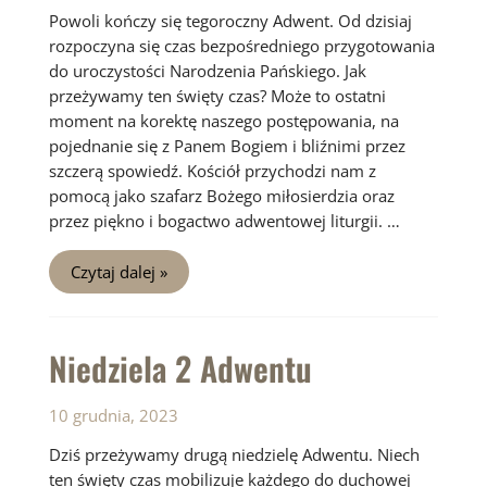
Powoli kończy się tegoroczny Adwent. Od dzisiaj
rozpoczyna się czas bezpośredniego przygotowania
do uroczystości Narodzenia Pańskiego. Jak
przeżywamy ten święty czas? Może to ostatni
moment na korektę naszego postępowania, na
pojednanie się z Panem Bogiem i bliźnimi przez
szczerą spowiedź. Kościół przychodzi nam z
pomocą jako szafarz Bożego miłosierdzia oraz
przez piękno i bogactwo adwentowej liturgii. …
Niedziela
Czytaj dalej »
3
Adwentu
Niedziela 2 Adwentu
10 grudnia, 2023
Dziś przeżywamy drugą niedzielę Adwentu. Niech
ten święty czas mobilizuje każdego do duchowej