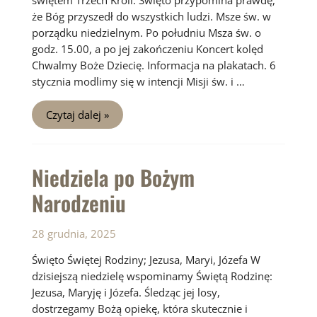
świętem Trzech Króli. Święto przypomina prawdę,
że Bóg przyszedł do wszystkich ludzi. Msze św. w
porządku niedzielnym. Po południu Msza św. o
godz. 15.00, a po jej zakończeniu Koncert kolęd
Chwalmy Boże Dziecię. Informacja na plakatach. 6
stycznia modlimy się w intencji Misji św. i …
2
Czytaj dalej »
Niedziela
po
Narodzeniu
Pańskim
Niedziela po Bożym
Narodzeniu
28 grudnia, 2025
Święto Świętej Rodziny; Jezusa, Maryi, Józefa W
dzisiejszą niedzielę wspominamy Świętą Rodzinę:
Jezusa, Maryję i Józefa. Śledząc jej losy,
dostrzegamy Bożą opiekę, która skutecznie i