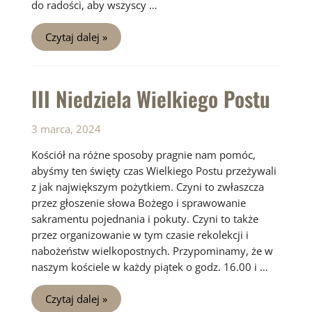
do radości, aby wszyscy …
IV
Czytaj dalej »
Niedziela
Wielkiego
Postu
III Niedziela Wielkiego Postu
3 marca, 2024
Kościół na różne sposoby pragnie nam pomóc,
abyśmy ten święty czas Wielkiego Postu przeżywali
z jak największym pożytkiem. Czyni to zwłaszcza
przez głoszenie słowa Bożego i sprawowanie
sakramentu pojednania i pokuty. Czyni to także
przez organizowanie w tym czasie rekolekcji i
nabożeństw wielkopostnych. Przypominamy, że w
naszym kościele w każdy piątek o godz. 16.00 i …
III
Czytaj dalej »
Niedziela