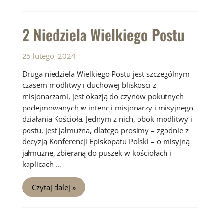
Wielkiego
Postu
2 Niedziela Wielkiego Postu
25 lutego, 2024
Druga niedziela Wielkiego Postu jest szczególnym
czasem modlitwy i duchowej bliskości z
misjonarzami, jest okazją do czynów pokutnych
podejmowanych w intencji misjonarzy i misyjnego
działania Kościoła. Jednym z nich, obok modlitwy i
postu, jest jałmużna, dlatego prosimy – zgodnie z
decyzją Konferencji Episkopatu Polski – o misyjną
jałmużnę, zbieraną do puszek w kościołach i
kaplicach …
2
Czytaj dalej »
Niedziela
Wielkiego
Postu