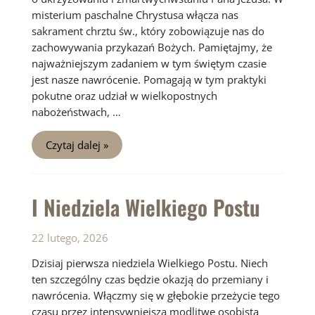
misterium paschalne Chrystusa włącza nas
sakrament chrztu św., który zobowiązuje nas do
zachowywania przykazań Bożych. Pamiętajmy, że
najważniejszym zadaniem w tym świętym czasie
jest nasze nawrócenie. Pomagają w tym praktyki
pokutne oraz udział w wielkopostnych
nabożeństwach, …
II
Czytaj dalej »
Niedziela
Wielkiego
Postu
I Niedziela Wielkiego Postu
22 lutego, 2026
Dzisiaj pierwsza niedziela Wielkiego Postu. Niech
ten szczególny czas będzie okazją do przemiany i
nawrócenia. Włączmy się w głębokie przeżycie tego
czasu przez intensywniejszą modlitwę osobistą