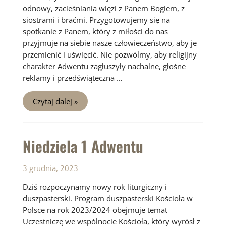
odnowy, zacieśniania więzi z Panem Bogiem, z
siostrami i braćmi. Przygotowujemy się na
spotkanie z Panem, który z miłości do nas
przyjmuje na siebie nasze człowieczeństwo, aby je
przemienić i uświęcić. Nie pozwólmy, aby religijny
charakter Adwentu zagłuszyły nachalne, głośne
reklamy i przedświąteczna …
Niedziela
Czytaj dalej »
2
Adwentu
Niedziela 1 Adwentu
3 grudnia, 2023
Dziś rozpoczynamy nowy rok liturgiczny i
duszpasterski. Program duszpasterski Kościoła w
Polsce na rok 2023/2024 obejmuje temat
Uczestniczę we wspólnocie Kościoła, który wyrósł z