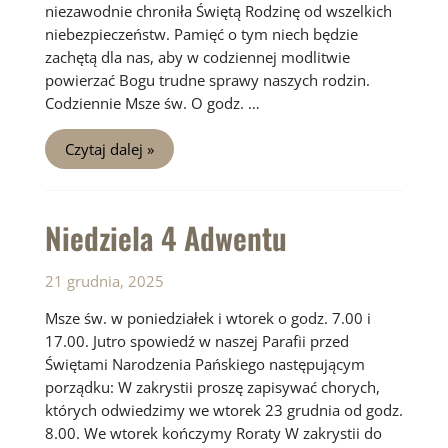
niezawodnie chroniła Świętą Rodzinę od wszelkich
niebezpieczeństw. Pamięć o tym niech będzie
zachętą dla nas, aby w codziennej modlitwie
powierzać Bogu trudne sprawy naszych rodzin.
Codziennie Msze św. O godz. …
Niedziela
Czytaj dalej »
po
Bożym
Narodzeniu
Niedziela 4 Adwentu
21 grudnia, 2025
Msze św. w poniedziałek i wtorek o godz. 7.00 i
17.00. Jutro spowiedź w naszej Parafii przed
Świętami Narodzenia Pańskiego następującym
porządku: W zakrystii proszę zapisywać chorych,
których odwiedzimy we wtorek 23 grudnia od godz.
8.00. We wtorek kończymy Roraty W zakrystii do