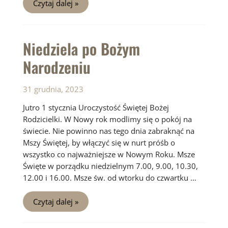
2
Czytaj dalej »
Niedziela
po
Narodzeniu
Pańskim
Niedziela po Bożym
Narodzeniu
31 grudnia, 2023
Jutro 1 stycznia Uroczystość Świętej Bożej
Rodzicielki. W Nowy rok modlimy się o pokój na
świecie. Nie powinno nas tego dnia zabraknąć na
Mszy Świętej, by włączyć się w nurt próśb o
wszystko co najważniejsze w Nowym Roku. Msze
Święte w porządku niedzielnym 7.00, 9.00, 10.30,
12.00 i 16.00. Msze św. od wtorku do czwartku …
Niedziela
Czytaj dalej »
po
Bożym
Narodzeniu