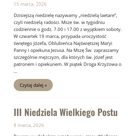
15 marca, 2026
Dzisiejszą niedzielę nazywamy „niedzielą laetare”,
czyli niedzielą radości. Msze św. w tygodniu
codziennie o godz. 7.00 i 17.00 z wyjątkiem soboty.
W czwartek 19 marca, przypada uroczystość
świętego Józefa, Oblubieńca Najświętszej Maryi
Panny i opiekuna Jezusa. Na Mszę Św. zapraszamy
szczególnie mężczyzn, dla których św. Józef jest
patronem i opiekunem. W piątek Droga Krzyżowa o
…
4
Czytaj dalej »
Niedziela
Wielkiego
Postu.
III Niedziela Wielkiego Postu
8 marca, 2026