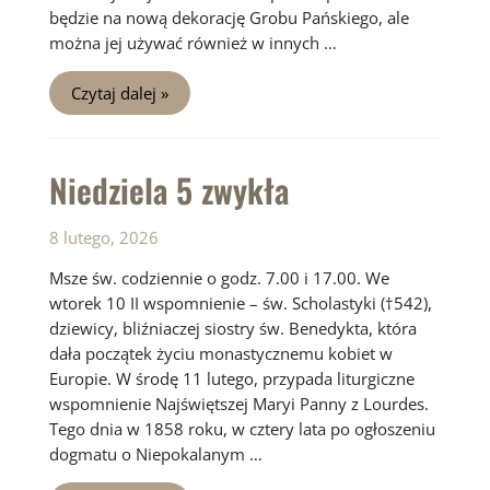
będzie na nową dekorację Grobu Pańskiego, ale
można jej używać również w innych …
Niedziela
Czytaj dalej »
6
zwykła
Niedziela 5 zwykła
8 lutego, 2026
Msze św. codziennie o godz. 7.00 i 17.00. We
wtorek 10 II wspomnienie – św. Scholastyki (†542),
dziewicy, bliźniaczej siostry św. Benedykta, która
dała początek życiu monastycznemu kobiet w
Europie. W środę 11 lutego, przypada liturgiczne
wspomnienie Najświętszej Maryi Panny z Lourdes.
Tego dnia w 1858 roku, w cztery lata po ogłoszeniu
dogmatu o Niepokalanym …