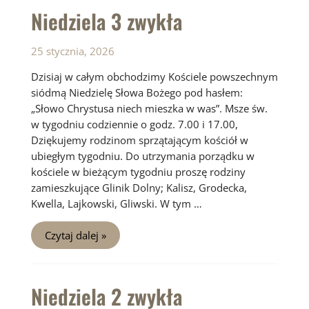
Niedziela 3 zwykła
25 stycznia, 2026
Dzisiaj w całym obchodzimy Kościele powszechnym
siódmą Niedzielę Słowa Bożego pod hasłem:
„Słowo Chrystusa niech mieszka w was”. Msze św.
w tygodniu codziennie o godz. 7.00 i 17.00,
Dziękujemy rodzinom sprzątającym kościół w
ubiegłym tygodniu. Do utrzymania porządku w
kościele w bieżącym tygodniu proszę rodziny
zamieszkujące Glinik Dolny; Kalisz, Grodecka,
Kwella, Lajkowski, Gliwski. W tym …
Niedziela
Czytaj dalej »
3
zwykła
Niedziela 2 zwykła