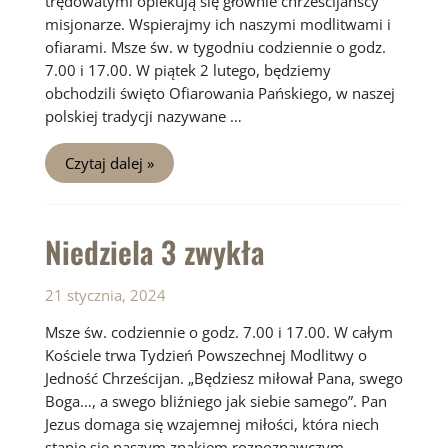
trędowatymi opiekują się głównie chrześcijańscy
misjonarze. Wspierajmy ich naszymi modlitwami i
ofiarami. Msze św. w tygodniu codziennie o godz.
7.00 i 17.00. W piątek 2 lutego, będziemy
obchodzili święto Ofiarowania Pańskiego, w naszej
polskiej tradycji nazywane …
Niedziela
Czytaj dalej »
4
zwykła
Niedziela 3 zwykła
21 stycznia, 2024
Msze św. codziennie o godz. 7.00 i 17.00. W całym
Kościele trwa Tydzień Powszechnej Modlitwy o
Jedność Chrześcijan. „Będziesz miłował Pana, swego
Boga…, a swego bliźniego jak siebie samego”. Pan
Jezus domaga się wzajemnej miłości, która niech
stanie się naszym znakiem rozpoznawczym