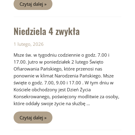
Niedziela
Czytaj dalej »
5
zwykła
Niedziela 4 zwykła
1 lutego, 2026
Msze św. w tygodniu codziennie o godz. 7.00 i
17.00. Jutro w poniedziałek 2 lutego Święto
Ofiarowania Pańskiego, które przenosi nas
ponownie w klimat Narodzenia Pańskiego. Msze
święte o godz. 7.00, 9.00 i 17.00 . W tym dniu w
Kościele obchodzony jest Dzień Życia
Konsekrowanego, poświęcony modlitwie za osoby,
które oddały swoje życie na służbę …
Niedziela
Czytaj dalej »
4
zwykła