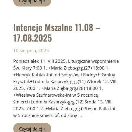
Czytaj dalej »
Mszalne
18.08
–
24.08.2025
Intencje Mszalne 11.08 –
17.08.2025
10 sierpnia, 2025
Poniedziałek 11. VIII 2025. Liturgiczne wspomnienie
Św. Klary 7:00 1. +Maria Zięba-grg.(27) 18:00 1.
+Henryk Kubiak-int. od Sołtysów i Radnych Gminy
Frysztak+Ludmiła Kasprzyk-grg.(11) Wtorek 12. VIII
2025. 7:00 1. +Maria Zięba-grg.(28) 18:00 1.
+Wiesława Szufnarowska-int w 5 rocznicę
śmierci+Ludmiła Kasprzyk-grg.(12) Środa 13. VIII
2025. 7:00 1.2. +Maria Zięba-grg.(29)+Jan Patla-int.
w 5 rocznicę śmierciof. od żony …
Intencje
Czytaj dalej »
Mszalne