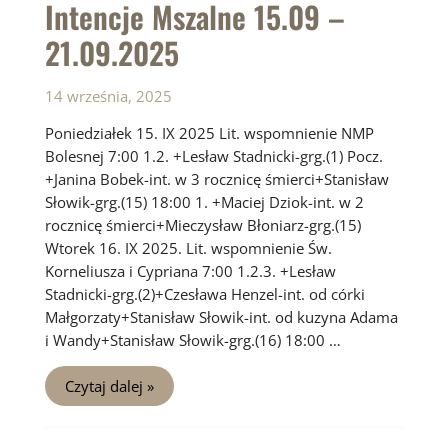
Intencje Mszalne 15.09 –
21.09.2025
14 września, 2025
Poniedziałek 15. IX 2025 Lit. wspomnienie NMP
Bolesnej 7:00 1.2. +Lesław Stadnicki-grg.(1) Pocz.
+Janina Bobek-int. w 3 rocznicę śmierci+Stanisław
Słowik-grg.(15) 18:00 1. +Maciej Dziok-int. w 2
rocznicę śmierci+Mieczysław Błoniarz-grg.(15)
Wtorek 16. IX 2025. Lit. wspomnienie Św.
Korneliusza i Cypriana 7:00 1.2.3. +Lesław
Stadnicki-grg.(2)+Czesława Henzel-int. od córki
Małgorzaty+Stanisław Słowik-int. od kuzyna Adama
i Wandy+Stanisław Słowik-grg.(16) 18:00 …
Intencje
Czytaj dalej »
Mszalne
15.09
–
21.09.2025