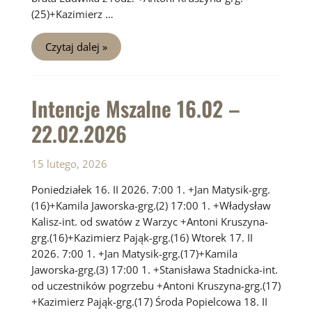
(25)+Kazimierz …
Intencje
Czytaj dalej »
Mszalne
23.02
–
01.03.2026
Intencje Mszalne 16.02 –
22.02.2026
15 lutego, 2026
Poniedziałek 16. II 2026. 7:00 1. +Jan Matysik-grg.
(16)+Kamila Jaworska-grg.(2) 17:00 1. +Władysław
Kalisz-int. od swatów z Warzyc +Antoni Kruszyna-
grg.(16)+Kazimierz Pająk-grg.(16) Wtorek 17. II
2026. 7:00 1. +Jan Matysik-grg.(17)+Kamila
Jaworska-grg.(3) 17:00 1. +Stanisława Stadnicka-int.
od uczestników pogrzebu +Antoni Kruszyna-grg.(17)
+Kazimierz Pająk-grg.(17) Środa Popielcowa 18. II