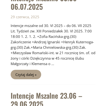
06.07.2025
29 czerwca, 2025
Intencje mszalne od 30. VI 2025 – do 06. VII 2025
Lit. Tydzień zw. XIII Poniedziałek 30. VI 2025. 7:00
18:00 1. 2. 1. 2. +Zofia Racińska-grg.(30)
Zakończenie +Andrzej Ignarski +Henryk Kuternoga-
grg.(30) Zak.+Maria Chmielowska-grg.(30) Zak.
+Mieczysław Romański-int. w 21 rocznicę śm. of. od
żony i córki Dziękczynna w 45 rocznicę ślubu
Małgorzaty i Klemensa o …
Intencje
Czytaj dalej »
Mszalne
30.06
–
06.07.2025
Intencje Mszalne 23.06 –
29.06.2025