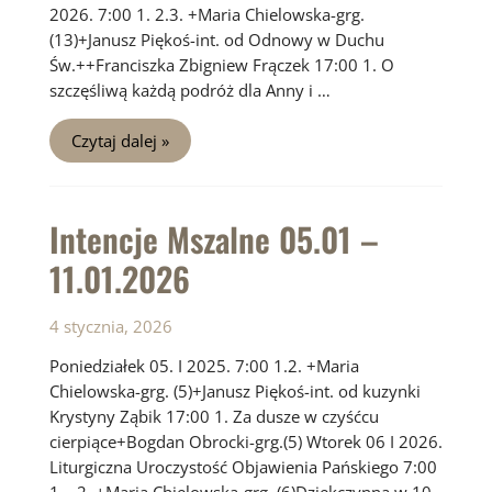
2026. 7:00 1. 2.3. +Maria Chielowska-grg.
(13)+Janusz Piękoś-int. od Odnowy w Duchu
Św.++Franciszka Zbigniew Frączek 17:00 1. O
szczęśliwą każdą podróż dla Anny i …
Intencje
Czytaj dalej »
Mszalne
12.01
–
18.01.2026
Intencje Mszalne 05.01 –
11.01.2026
4 stycznia, 2026
Poniedziałek 05. I 2025. 7:00 1.2. +Maria
Chielowska-grg. (5)+Janusz Piękoś-int. od kuzynki
Krystyny Ząbik 17:00 1. Za dusze w czyśćcu
cierpiące+Bogdan Obrocki-grg.(5) Wtorek 06 I 2026.
Liturgiczna Uroczystość Objawienia Pańskiego 7:00