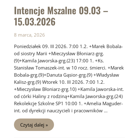
Intencje Mszalne 09.03 –
15.03.2026
8 marca, 2026
Poniedziałek 09. III 2026. 7:00 1.2. +Marek Bobala-
od siostry Marii +Mieczysław Błoniarz-grg.
(9)+Kamila Jaworska-grg.(23) 17:00 1. +Ks.
Stanisław Tomaszek-int. w 10 rocz. śmierci. +Marek
Bobala-grg.(9)+Danuta Gąsior-grg.(9) +Władysław
Kalisz-grg.(9) Wtorek 10. III 2026. 7:00 1.2.
+Mieczysław Błoniarz-grg.10) +Kamila Jaworska-int.
od córki Haliny z rodziną+Kamila Jaworska-grg.(24)
Rekolekcje Szkolne SP1 10:00 1. +Amelia Maguder-
int. od dyrekcji nauczycieli i pracowników …
Intencje
Czytaj dalej »
Mszalne
09.03
–