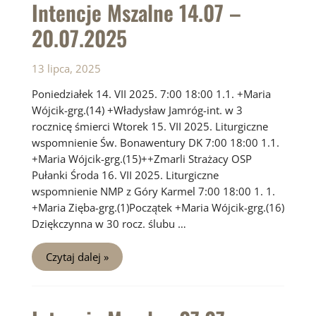
Intencje Mszalne 14.07 –
20.07.2025
13 lipca, 2025
Poniedziałek 14. VII 2025. 7:00 18:00 1.1. +Maria
Wójcik-grg.(14) +Władysław Jamróg-int. w 3
rocznicę śmierci Wtorek 15. VII 2025. Liturgiczne
wspomnienie Św. Bonawentury DK 7:00 18:00 1.1.
+Maria Wójcik-grg.(15)++Zmarli Strażacy OSP
Pułanki Środa 16. VII 2025. Liturgiczne
wspomnienie NMP z Góry Karmel 7:00 18:00 1. 1.
+Maria Zięba-grg.(1)Początek +Maria Wójcik-grg.(16)
Dziękczynna w 30 rocz. ślubu …
Intencje
Czytaj dalej »
Mszalne
14.07
–
20.07.2025