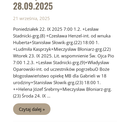
28.09.2025
21 września, 2025
Poniedziałek 22. IX 2025 7:00 1.2. +Lesław
Stadnicki-grg.(8) +Czesława Henzel-int. od wnuka
Huberta+Stanisław Słowik-grg.(22) 18:00 1.
+Ludmiła Kasprzyk+Mieczysław Błoniarz-grg.(22)
Wtorek 23. IX 2025. Lit. wspomnienie Św. Ojca Pio
7:00 1.2.3. +Lesław Stadnicki-grg.(9)+Władysław
Oparowski-int. od uczestników pogrzebuO Boże
błogosławieństwo opiekę MB dla Gabrieli w 18
urodziny+Stanisław Słowik-grg.(23) 18:00 1.
++Helena Józef Srebrny+Mieczysław Błoniarz-grg.
(23) Środa 24. IX …
Intencje
Czytaj dalej »
Mszalne
22.09
–
28.09.2025