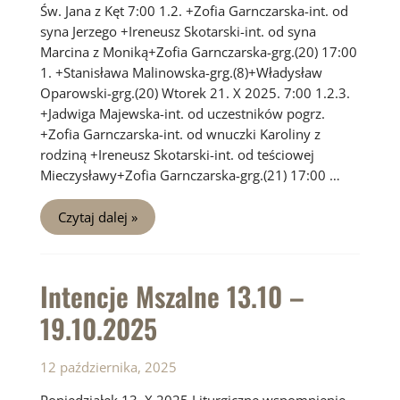
Św. Jana z Kęt 7:00 1.2. +Zofia Garnczarska-int. od
syna Jerzego +Ireneusz Skotarski-int. od syna
Marcina z Moniką+Zofia Garnczarska-grg.(20) 17:00
1. +Stanisława Malinowska-grg.(8)+Władysław
Oparowski-grg.(20) Wtorek 21. X 2025. 7:00 1.2.3.
+Jadwiga Majewska-int. od uczestników pogrz.
+Zofia Garnczarska-int. od wnuczki Karoliny z
rodziną +Ireneusz Skotarski-int. od teściowej
Mieczysławy+Zofia Garnczarska-grg.(21) 17:00 …
Intencje
Czytaj dalej »
Mszalne
20.10
–
26.10.2025
Intencje Mszalne 13.10 –
19.10.2025
12 października, 2025
Poniedziałek 13. X 2025 Liturgiczne wspomnienie