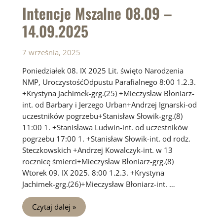
Intencje Mszalne 08.09 –
14.09.2025
7 września, 2025
Poniedziałek 08. IX 2025 Lit. święto Narodzenia
NMP, UroczystośćOdpustu Parafialnego 8:00 1.2.3.
+Krystyna Jachimek-grg.(25) +Mieczysław Błoniarz-
int. od Barbary i Jerzego Urban+Andrzej Ignarski-od
uczestników pogrzebu+Stanisław Słowik-grg.(8)
11:00 1. +Stanisława Ludwin-int. od uczestników
pogrzebu 17:00 1. +Stanisław Słowik-int. od rodz.
Steczkowskich +Andrzej Kowalczyk-int. w 13
rocznicę śmierci+Mieczysław Błoniarz-grg.(8)
Wtorek 09. IX 2025. 8:00 1.2.3. +Krystyna
Jachimek-grg.(26)+Mieczysław Błoniarz-int. …
Intencje
Czytaj dalej »
Mszalne
08.09