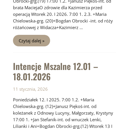
Obrocki-grg.(19) 17:00 1.2. +Janusz Piękoś-int. od
brata MaciejaO zdrowie dla Kazimierza przed
operacją Wtorek 20. I 2026. 7:00 1. 2.3. +Maria
Chielowska-grg. (20)+Bogdan Obrocki -int. od róży
różańcowej z Widacza+Kazimierz …
Intencje
Czytaj dalej »
Mszalne
19.01
–
25.01.2026
Intencje Mszalne 12.01 –
18.01.2026
11 stycznia, 2026
Poniedziałek 12. I 2025. 7:00 1.2. +Maria
Chielowska-grg. (12)+Janusz Piękoś-int. od
koleżanek z Odnowy Lucyny, Małgorzaty, Krystyny
17:00 1. +Jan Stefanik-int. od wnuczek Lenki,
Lilianki i Ani+Bogdan Obrocki-grg.(12) Wtorek 13 I