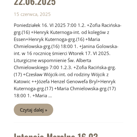
22.06.2025
15 czerwca, 2025
Poniedziałek 16. VI 2025 7:00 1.2. +Zofia Racińska-
grg.(16) +Henryk Kuternoga-int. od kolegów z
Essen+Henryk Kuternoga-grg.(16) +Maria
Chmielowska-grg.(16) 18:00 1. +Janina Golowska-
int. w 16 rocznicę śmierci Wtorek 17. VI 2025.
Liturgiczne wspomnienie Św. Alberta
Chmielowskiego 7:00 1.2.3. +Zofia Racińska-grg.
(17) +Czesław Wójcik-int. od rodziny Wójcik z
Katowic ++Józefa Henzel Genowefa Bryl+Henryk
Kuternoga-grg.(17) +Maria Chmielowska-grg.(17)
18:00 1. +Maria …
Intencje
Czytaj dalej »
Mszalne
16.06
–
22.06.2025
Intencje Mszalne 16.03 –