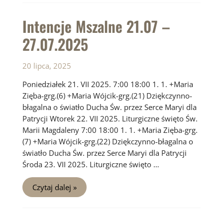
–
03.08.2025
Intencje Mszalne 21.07 –
27.07.2025
20 lipca, 2025
Poniedziałek 21. VII 2025. 7:00 18:00 1. 1. +Maria
Zięba-grg.(6) +Maria Wójcik-grg.(21) Dziękczynno-
błagalna o światło Ducha Św. przez Serce Maryi dla
Patrycji Wtorek 22. VII 2025. Liturgiczne święto Św.
Marii Magdaleny 7:00 18:00 1. 1. +Maria Zięba-grg.
(7) +Maria Wójcik-grg.(22) Dziękczynno-błagalna o
światło Ducha Św. przez Serce Maryi dla Patrycji
Środa 23. VII 2025. Liturgiczne święto …
Intencje
Czytaj dalej »
Mszalne
21.07
–
27.07.2025