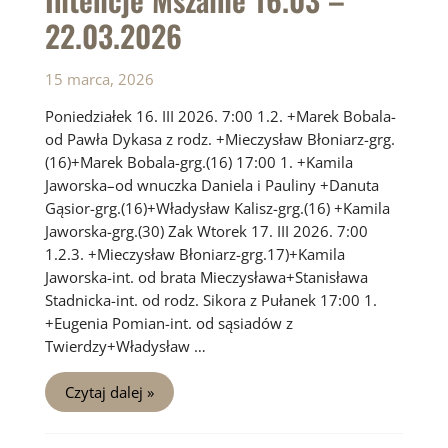
22.03.2026
15 marca, 2026
Poniedziałek 16. III 2026. 7:00 1.2. +Marek Bobala-
od Pawła Dykasa z rodz. +Mieczysław Błoniarz-grg.
(16)+Marek Bobala-grg.(16) 17:00 1. +Kamila
Jaworska–od wnuczka Daniela i Pauliny +Danuta
Gąsior-grg.(16)+Władysław Kalisz-grg.(16) +Kamila
Jaworska-grg.(30) Zak Wtorek 17. III 2026. 7:00
1.2.3. +Mieczysław Błoniarz-grg.17)+Kamila
Jaworska-int. od brata Mieczysława+Stanisława
Stadnicka-int. od rodz. Sikora z Pułanek 17:00 1.
+Eugenia Pomian-int. od sąsiadów z
Twierdzy+Władysław …
Intencje
Czytaj dalej »
Mszalne
16.03
–
22.03.2026