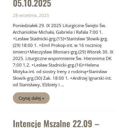
05.10.2025
28 września, 2025
Poniedziałek 29. IX 2025 Liturgiczne Święto Św.
Archaniołów Michała, Gabriela i Rafała 7:00 1.
+Lesław Stadnicki-grg.(15)+Stanisław Słowik-grg.
(29) 18:00 1. +Emil Prokop-int. w 16 rocznicę
śmierci+Mieczysław Błoniarz-grg.(29) Wtorek 30. IX
2025. Liturgiczne wspomnienie Św. Hieronima DK
7:00 1.2. +Lesław Stadnicki-grg.(16)+Helena
Motyka-int. od siostry Ireny z rodziną+Stanisław
Słowik-grg.(30) Zak. 18:00 1. +Andrzej Ignarski-int.
od Stanisławy, Elżbiety i …
Intencje
Czytaj dalej »
Mszalne
28.09
–
05.10.2025
Intencje Mszalne 22.09 –