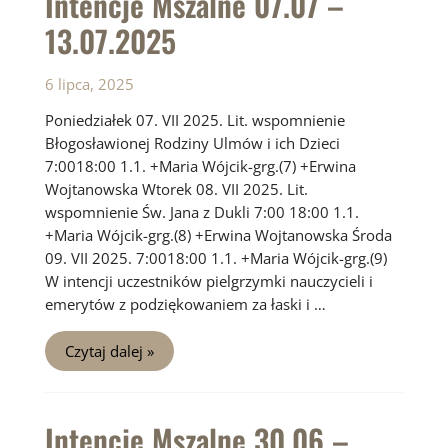
Intencje Mszalne 07.07 –
13.07.2025
6 lipca, 2025
Poniedziałek 07. VII 2025. Lit. wspomnienie
Błogosławionej Rodziny Ulmów i ich Dzieci
7:0018:00 1.1. +Maria Wójcik-grg.(7) +Erwina
Wojtanowska Wtorek 08. VII 2025. Lit.
wspomnienie Św. Jana z Dukli 7:00 18:00 1.1.
+Maria Wójcik-grg.(8) +Erwina Wojtanowska Środa
09. VII 2025. 7:0018:00 1.1. +Maria Wójcik-grg.(9)
W intencji uczestników pielgrzymki nauczycieli i
emerytów z podziękowaniem za łaski i …
Intencje
Czytaj dalej »
Mszalne
07.07
–
13.07.2025
Intencje Mszalne 30.06 –