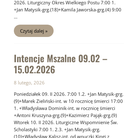
2026. Liturgiczny Okres Wielkiego Postu 7:00 1.
+Jan Matysik-grg.(18)+Kamila Jaworska-grg.(4) 9:00
…
Intencje
Czytaj dalej »
Mszalne
16.02
–
22.02.2026
Intencje Mszalne 09.02 –
15.02.2026
8 lutego, 2026
Poniedziałek 09. II 2026. 7:00 1.2. +Jan Matysik-grg.
(9)+Marek Zieliński-int. w 10 rocznicę śmierci 17:00
1. +Władysława Dominik-int. w rocznicę śmierci
+Antoni Kruszyna-grg.(9)+Kazimierz Pająk-grg.(9)
Wtorek 10. II 2026. Liturgiczne Wspomnienie Św.
Scholastyki 7:00 1. 2.3. +Jan Matysik-grg.
(10)+Władysław Kalisz-int. od wnuczki Kingi z