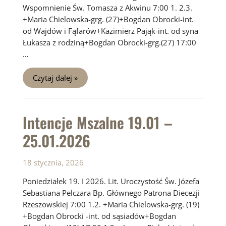
Wspomnienie Św. Tomasza z Akwinu 7:00 1. 2.3.
+Maria Chielowska-grg. (27)+Bogdan Obrocki-int.
od Wajdów i Fąfarów+Kazimierz Pająk-int. od syna
Łukasza z rodziną+Bogdan Obrocki-grg.(27) 17:00
…
Intencje
Czytaj dalej »
Mszalne
26.01
–
01.02.2026
Intencje Mszalne 19.01 –
25.01.2026
18 stycznia, 2026
Poniedziałek 19. I 2026. Lit. Uroczystość Św. Józefa
Sebastiana Pelczara Bp. Głównego Patrona Diecezji
Rzeszowskiej 7:00 1.2. +Maria Chielowska-grg. (19)
+Bogdan Obrocki -int. od sąsiadów+Bogdan