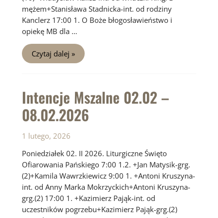
mężem+Stanisława Stadnicka-int. od rodziny
Kanclerz 17:00 1. O Boże błogosławieństwo i
opiekę MB dla …
Intencje
Czytaj dalej »
Mszalne
09.02
–
15.02.2026
Intencje Mszalne 02.02 –
08.02.2026
1 lutego, 2026
Poniedziałek 02. II 2026. Liturgiczne Święto
Ofiarowania Pańskiego 7:00 1.2. +Jan Matysik-grg.
(2)+Kamila Wawrzkiewicz 9:00 1. +Antoni Kruszyna-
int. od Anny Marka Mokrzyckich+Antoni Kruszyna-
grg.(2) 17:00 1. +Kazimierz Pająk-int. od
uczestników pogrzebu+Kazimierz Pająk-grg.(2)