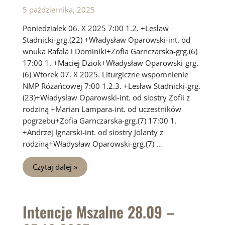
5 października, 2025
Poniedziałek 06. X 2025 7:00 1.2. +Lesław
Stadnicki-grg.(22) +Władysław Oparowski-int. od
wnuka Rafała i Dominiki+Zofia Garnczarska-grg.(6)
17:00 1. +Maciej Dziok+Władysław Oparowski-grg.
(6) Wtorek 07. X 2025. Liturgiczne wspomnienie
NMP Różańcowej 7:00 1.2.3. +Lesław Stadnicki-grg.
(23)+Władysław Oparowski-int. od siostry Zofii z
rodziną +Marian Lampara-int. od uczestników
pogrzebu+Zofia Garnczarska-grg.(7) 17:00 1.
+Andrzej Ignarski-int. od siostry Jolanty z
rodziną+Władysław Oparowski-grg.(7) …
Intencje
Czytaj dalej »
Mszalne
06.10
–
12.10.2025
Intencje Mszalne 28.09 –