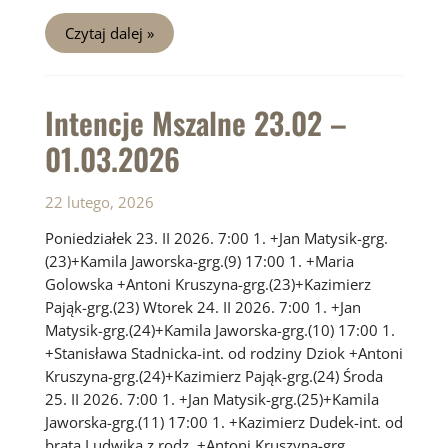
Intencje
Czytaj dalej »
Mszalne
02.03
–
08.03.2026
Intencje Mszalne 23.02 –
01.03.2026
22 lutego, 2026
Poniedziałek 23. II 2026. 7:00 1. +Jan Matysik-grg.
(23)+Kamila Jaworska-grg.(9) 17:00 1. +Maria
Golowska +Antoni Kruszyna-grg.(23)+Kazimierz
Pająk-grg.(23) Wtorek 24. II 2026. 7:00 1. +Jan
Matysik-grg.(24)+Kamila Jaworska-grg.(10) 17:00 1.
+Stanisława Stadnicka-int. od rodziny Dziok +Antoni
Kruszyna-grg.(24)+Kazimierz Pająk-grg.(24) Środa
25. II 2026. 7:00 1. +Jan Matysik-grg.(25)+Kamila
Jaworska-grg.(11) 17:00 1. +Kazimierz Dudek-int. od
brata Ludwika z rodz. +Antoni Kruszyna-grg.