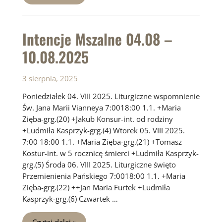
11.08
–
17.08.2025
Intencje Mszalne 04.08 –
10.08.2025
3 sierpnia, 2025
Poniedziałek 04. VIII 2025. Liturgiczne wspomnienie
Św. Jana Marii Vianneya 7:0018:00 1.1. +Maria
Zięba-grg.(20) +Jakub Konsur-int. od rodziny
+Ludmiła Kasprzyk-grg.(4) Wtorek 05. VIII 2025.
7:00 18:00 1.1. +Maria Zięba-grg.(21) +Tomasz
Kostur-int. w 5 rocznicę śmierci +Ludmiła Kasprzyk-
grg.(5) Środa 06. VIII 2025. Liturgiczne święto
Przemienienia Pańskiego 7:0018:00 1.1. +Maria
Zięba-grg.(22) ++Jan Maria Furtek +Ludmiła
Kasprzyk-grg.(6) Czwartek …
Intencje
Czytaj dalej »