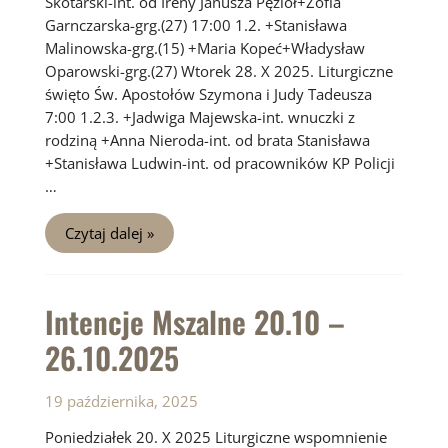
Skotarski-int. od Ireny Janusza Pęzioł+Zofia
Garnczarska-grg.(27) 17:00 1.2. +Stanisława
Malinowska-grg.(15) +Maria Kopeć+Władysław
Oparowski-grg.(27) Wtorek 28. X 2025. Liturgiczne
święto Św. Apostołów Szymona i Judy Tadeusza
7:00 1.2.3. +Jadwiga Majewska-int. wnuczki z
rodziną +Anna Nieroda-int. od brata Stanisława
+Stanisława Ludwin-int. od pracowników KP Policji
…
Intencje
Czytaj dalej »
Mszalne
27.10
–
2.11.2025
Intencje Mszalne 20.10 –
26.10.2025
19 października, 2025
Poniedziałek 20. X 2025 Liturgiczne wspomnienie