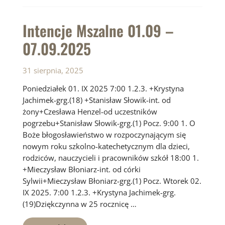
–
14.09.2025
Intencje Mszalne 01.09 –
07.09.2025
31 sierpnia, 2025
Poniedziałek 01. IX 2025 7:00 1.2.3. +Krystyna
Jachimek-grg.(18) +Stanisław Słowik-int. od
żony+Czesława Henzel-od uczestników
pogrzebu+Stanisław Słowik-grg.(1) Pocz. 9:00 1. O
Boże błogosławieństwo w rozpoczynającym się
nowym roku szkolno-katechetycznym dla dzieci,
rodziców, nauczycieli i pracowników szkół 18:00 1.
+Mieczysław Błoniarz-int. od córki
Sylwii+Mieczysław Błoniarz-grg.(1) Pocz. Wtorek 02.
IX 2025. 7:00 1.2.3. +Krystyna Jachimek-grg.
(19)Dziękczynna w 25 rocznicę …
Intencje