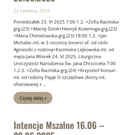
22 czerwca, 2025
Poniedziałek 23. VI 2025 7:00 1.2. +Zofia Racińska-
grg.(23) +Maciej Dziok+Henryk Kuternoga-grg.(23)
+Maria Chmielowska-grg.(23) 18:00 1.2. +Jan
Michalec-int. w 3 rocznicę śmierci of. od córki
Agnieszki z rodziną+Kazimiera Lejkowska-int. od
męża Jana Wtorek 24. VI 2025. Liturgiczna
Uroczystość Narodzenia Św. Jana Chrzciciela 7:00
1.2.3. +Zofia Racińska-grg.(24) +Krzysztof Konsur-
int. od rodziny Pająk O szczęśliwe zbiory-int.
ofiarowanej z …
Intencje
Czytaj dalej »
Mszalne
23.06
–
29.06.2025
Intencje Mszalne 16.06 –