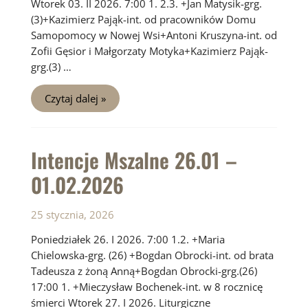
Wtorek 03. II 2026. 7:00 1. 2.3. +Jan Matysik-grg.
(3)+Kazimierz Pająk-int. od pracowników Domu
Samopomocy w Nowej Wsi+Antoni Kruszyna-int. od
Zofii Gęsior i Małgorzaty Motyka+Kazimierz Pająk-
grg.(3) …
Intencje
Czytaj dalej »
Mszalne
02.02
–
08.02.2026
Intencje Mszalne 26.01 –
01.02.2026
25 stycznia, 2026
Poniedziałek 26. I 2026. 7:00 1.2. +Maria
Chielowska-grg. (26) +Bogdan Obrocki-int. od brata
Tadeusza z żoną Anną+Bogdan Obrocki-grg.(26)
17:00 1. +Mieczysław Bochenek-int. w 8 rocznicę
śmierci Wtorek 27. I 2026. Liturgiczne