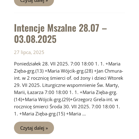
Mszalne
04.08
–
10.08.2025
Intencje Mszalne 28.07 –
03.08.2025
27 lipca, 2025
Poniedziałek 28. VII 2025. 7:00 18:00 1. 1. +Maria
Zięba-grg.(13) +Maria Wójcik-grg.(28) +Jan Chmura-
int. w 2 rocznicę śmierci of. od żony i dzieci Wtorek
29. VII 2025. Liturgiczne wspomnienie Św. Marty,
Marii, Łazarza 7:00 18:00 1. 1. +Maria Zięba-grg.
(14)+Maria Wójcik-grg.(29)+Grzegorz Grela-int. w
rocznicę śmierci Środa 30. VII 2025. 7:00 18:00 1.
1. +Maria Zięba-grg.(15) +Maria …
Intencje
Czytaj dalej »
Mszalne
28.07