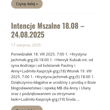
Intencje
Czytaj dalej »
Mszalne
25.08
–
31.08.2025
Intencje Mszalne 18.08 –
24.08.2025
17 sierpnia, 2025
Poniedziałek 18. VIII 2025. 7:00 1. +Krystyna
Jachimek-grg.(4) 18:00 1. +Henryk Kubiak-int. od
syna Andrzeja i od koleżanek Pauliny i
Anny+Ludmiła Kasprzyk-grg.(18) Wtorek 19. VIII
2025. 7:00 1. +Krystyna Jachimek-grg.(5) 18:00 1.
Dziękczynno-błagalna w urodziny z prośbą o Boże
błogosławieństwo i opiekę MB dla Anny i Ulany
oraz z podziękowaniem za otrzymane
łaski+Ludmiła Kasprzyk-grg.(19) Środa …
Intencje