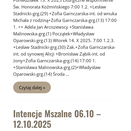
Św. Honorata Koźmińskiego 7:00 1.2. +Lesław
Stadnicki-grg.(29) +Zofia Garnczarska-int. od wnuka
Michała z rodziną+Zofia Garnczarska-grg.(13) 17:00
1. ++ Adela Jan Arciszewscy +Stanisława
Malinowska-grg.(1) Początek+Władysław
Oparowski-grg.(13) Wtorek 14. X 2025. 7:00 1.2.3.
+Lesław Stadnicki-grg.(30) Zak.+Zofia Garnczarska-
int. od synowej Alicji +Bronisław Ząbik-int. od
żony+Zofia Garnczarska-grg.(14) 17:00 1.
+Stanisława Malinowska-grg.(2)+Władysław
Oparowski-grg.(14) Środa …
Intencje
Czytaj dalej »
Mszalne
13.10
–
19.10.2025
Intencje Mszalne 06.10 –
12.10.2025