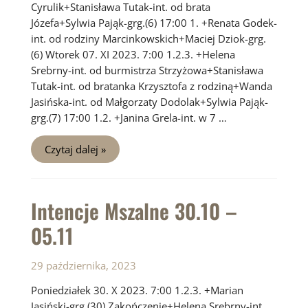
Cyrulik+Stanisława Tutak-int. od brata
Józefa+Sylwia Pająk-grg.(6) 17:00 1. +Renata Godek-
int. od rodziny Marcinkowskich+Maciej Dziok-grg.
(6) Wtorek 07. XI 2023. 7:00 1.2.3. +Helena
Srebrny-int. od burmistrza Strzyżowa+Stanisława
Tutak-int. od bratanka Krzysztofa z rodziną+Wanda
Jasińska-int. od Małgorzaty Dodolak+Sylwia Pająk-
grg.(7) 17:00 1.2. +Janina Grela-int. w 7 …
Intencje
Czytaj dalej »
Mszalne
06.11
–
12.11
Intencje Mszalne 30.10 –
05.11
29 października, 2023
Poniedziałek 30. X 2023. 7:00 1.2.3. +Marian
Jasiński-grg.(30) Zakończenie+Helena Srebrny-int.