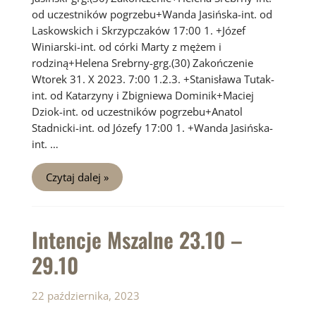
od uczestników pogrzebu+Wanda Jasińska-int. od
Laskowskich i Skrzypczaków 17:00 1. +Józef
Winiarski-int. od córki Marty z mężem i
rodziną+Helena Srebrny-grg.(30) Zakończenie
Wtorek 31. X 2023. 7:00 1.2.3. +Stanisława Tutak-
int. od Katarzyny i Zbigniewa Dominik+Maciej
Dziok-int. od uczestników pogrzebu+Anatol
Stadnicki-int. od Józefy 17:00 1. +Wanda Jasińska-
int. …
Intencje
Czytaj dalej »
Mszalne
30.10
–
05.11
Intencje Mszalne 23.10 –
29.10
22 października, 2023