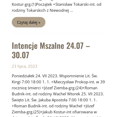
Kostur-grg.(1)Początek +Stanisław Tokarski-int. od
rodziny Tokarskich z Niewodnej …
Intencje
Czytaj dalej »
Mszalne
31.07
–
06.08
Intencje Mszalne 24.07 –
30.07
23 lipca, 2023
Poniedziałek 24. VII 2023. Wspomnienie Lit. Św.
Kingi 7:00 18:00 1. 1. +Mieczysław Prokop-int. w 39
rocznicę śmierci +Józef Ziemba-grg.(24)+Roman
Budnik-int. od rodziny Wachel Wtorek 25. VII 2023.
Święto Lit. Św. Jakuba Apostoła 7:00 18:00 1. 1.
+Roman Budnik-int. od rodziny Wachel +Józef
Ziemba-grg.(25)+Jakub Kostur-int ofiarowana w