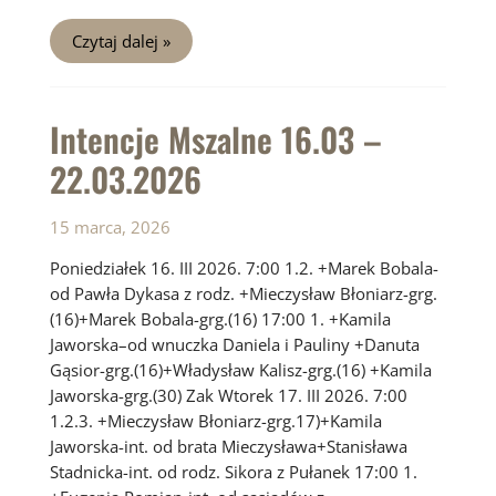
Intencje
Czytaj dalej »
Mszalne
17.07
–
23.07
Intencje Mszalne 16.03 –
22.03.2026
15 marca, 2026
Poniedziałek 16. III 2026. 7:00 1.2. +Marek Bobala-
od Pawła Dykasa z rodz. +Mieczysław Błoniarz-grg.
(16)+Marek Bobala-grg.(16) 17:00 1. +Kamila
Jaworska–od wnuczka Daniela i Pauliny +Danuta
Gąsior-grg.(16)+Władysław Kalisz-grg.(16) +Kamila
Jaworska-grg.(30) Zak Wtorek 17. III 2026. 7:00
1.2.3. +Mieczysław Błoniarz-grg.17)+Kamila
Jaworska-int. od brata Mieczysława+Stanisława
Stadnicka-int. od rodz. Sikora z Pułanek 17:00 1.