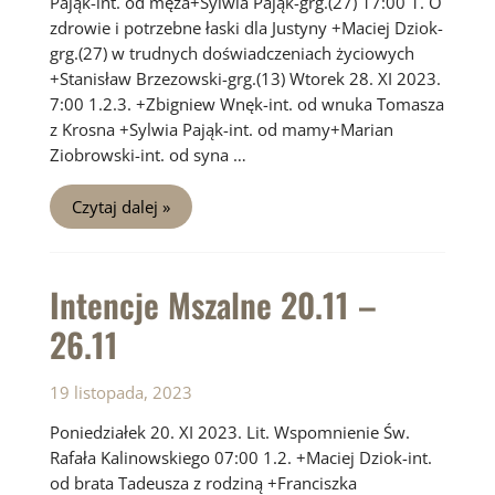
Pająk-int. od męża+Sylwia Pająk-grg.(27) 17:00 1. O
zdrowie i potrzebne łaski dla Justyny +Maciej Dziok-
grg.(27) w trudnych doświadczeniach życiowych
+Stanisław Brzezowski-grg.(13) Wtorek 28. XI 2023.
7:00 1.2.3. +Zbigniew Wnęk-int. od wnuka Tomasza
z Krosna +Sylwia Pająk-int. od mamy+Marian
Ziobrowski-int. od syna …
Intencje
Czytaj dalej »
Mszalne
27.11
–
03.12
Intencje Mszalne 20.11 –
26.11
19 listopada, 2023
Poniedziałek 20. XI 2023. Lit. Wspomnienie Św.
Rafała Kalinowskiego 07:00 1.2. +Maciej Dziok-int.
od brata Tadeusza z rodziną +Franciszka