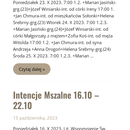
Poniedziałek 23. X 2023. 7:00 1.2. +Marian Jasiński-
grg.(23)+Józef Winiarski-int. od córki Ireny 17:00 1.
+Jan Chmura-int. od mieszkańców Sołonki+Helena
Srebrny-grg.(23) Wtorek 24. X 2023. 7:00 1.2.3.
+Marian Jasiński-grg.(24)+Józef Winiarski-int. od
córki Małgorzaty z mężem+Zofia Koś-int. od męża
Witolda 17:00 1.2. +Jan Chmura-int. od syna
Andrzeja +Anna Drogoń+Helena Srebrny-grg.(24)
Środa 25. X 2023. 7:00 1.2.3. +Marian …
Intencje
Czytaj dalej »
Mszalne
23.10
–
29.10
Intencje Mszalne 16.10 –
22.10
15 października, 2023
Poniedziałek 16. X 2023. Lit. Wspomnienie Św.