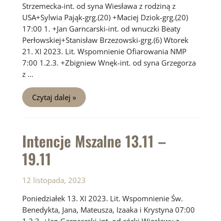
Strzemecka-int. od syna Wiesława z rodziną z
USA+Sylwia Pająk-grg.(20) +Maciej Dziok-grg.(20)
17:00 1. +Jan Garncarski-int. od wnuczki Beaty
Perłowskiej+Stanisław Brzezowski-grg.(6) Wtorek
21. XI 2023. Lit. Wspomnienie Ofiarowania NMP
7:00 1.2.3. +Zbigniew Wnęk-int. od syna Grzegorza
z …
Intencje
Czytaj dalej »
Mszalne
20.11
–
26.11
Intencje Mszalne 13.11 –
19.11
12 listopada, 2023
Poniedziałek 13. XI 2023. Lit. Wspomnienie Św.
Benedykta, Jana, Mateusza, Izaaka i Krystyna 07:00
1.2.3. +Jan Garncarski-int. od córki Wiesławy z