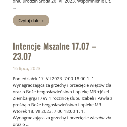
dniu urodzin Środa 26. VII 2023. Wspomnienie Lit.
…
Intencje
Czytaj dalej »
Mszalne
24.07
–
30.07
Intencje Mszalne 17.07 –
23.07
16 lipca, 2023
Poniedziałek 17. VII 2023. 7:00 18:00 1. 1.
Wynagradzająca za grzechy i przecięcie więzów zła
oraz o Boże błogosławieństwo i opiekę MB +Józef
Ziemba-grg.(17)W 1 rocznicę ślubu Izabeli i Pawła z
prośbą o Boże błogosławieństwo i opiekę MB.
Wtorek 18. VII 2023. 7:00 18:00 1. 1.
Wynagradzająca za grzechy i przecięcie więzów zła
oraz o …