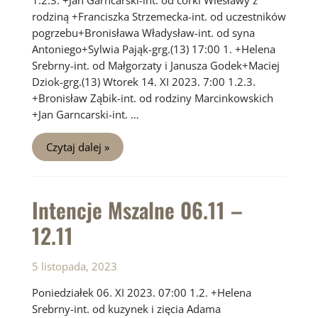
rodziną +Franciszka Strzemecka-int. od uczestników
pogrzebu+Bronisława Władysław-int. od syna
Antoniego+Sylwia Pająk-grg.(13) 17:00 1. +Helena
Srebrny-int. od Małgorzaty i Janusza Godek+Maciej
Dziok-grg.(13) Wtorek 14. XI 2023. 7:00 1.2.3.
+Bronisław Ząbik-int. od rodziny Marcinkowskich
+Jan Garncarski-int. …
Intencje
Czytaj dalej »
Mszalne
13.11
–
19.11
Intencje Mszalne 06.11 –
12.11
5 listopada, 2023
Poniedziałek 06. XI 2023. 07:00 1.2. +Helena
Srebrny-int. od kuzynek i zięcia Adama