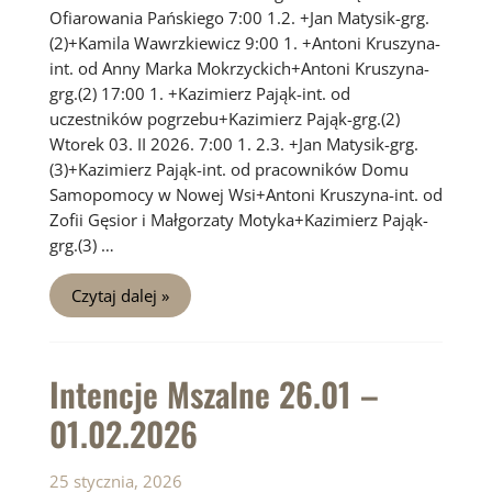
Ofiarowania Pańskiego 7:00 1.2. +Jan Matysik-grg.
(2)+Kamila Wawrzkiewicz 9:00 1. +Antoni Kruszyna-
int. od Anny Marka Mokrzyckich+Antoni Kruszyna-
grg.(2) 17:00 1. +Kazimierz Pająk-int. od
uczestników pogrzebu+Kazimierz Pająk-grg.(2)
Wtorek 03. II 2026. 7:00 1. 2.3. +Jan Matysik-grg.
(3)+Kazimierz Pająk-int. od pracowników Domu
Samopomocy w Nowej Wsi+Antoni Kruszyna-int. od
Zofii Gęsior i Małgorzaty Motyka+Kazimierz Pająk-
grg.(3) …
Intencje
Czytaj dalej »
Mszalne
02.02
–
08.02.2026
Intencje Mszalne 26.01 –
01.02.2026
25 stycznia, 2026