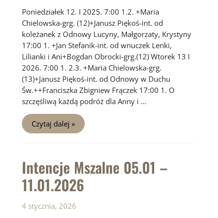
Poniedziałek 12. I 2025. 7:00 1.2. +Maria
Chielowska-grg. (12)+Janusz Piękoś-int. od
koleżanek z Odnowy Lucyny, Małgorzaty, Krystyny
17:00 1. +Jan Stefanik-int. od wnuczek Lenki,
Lilianki i Ani+Bogdan Obrocki-grg.(12) Wtorek 13 I
2026. 7:00 1. 2.3. +Maria Chielowska-grg.
(13)+Janusz Piękoś-int. od Odnowy w Duchu
Św.++Franciszka Zbigniew Frączek 17:00 1. O
szczęśliwą każdą podróż dla Anny i …
Intencje
Czytaj dalej »
Mszalne
12.01
–
18.01.2026
Intencje Mszalne 05.01 –
11.01.2026
4 stycznia, 2026