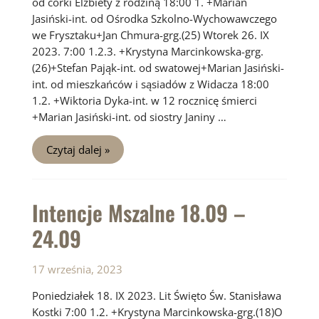
od córki Elżbiety z rodziną 18:00 1. +Marian
Jasiński-int. od Ośrodka Szkolno-Wychowawczego
we Frysztaku+Jan Chmura-grg.(25) Wtorek 26. IX
2023. 7:00 1.2.3. +Krystyna Marcinkowska-grg.
(26)+Stefan Pająk-int. od swatowej+Marian Jasiński-
int. od mieszkańców i sąsiadów z Widacza 18:00
1.2. +Wiktoria Dyka-int. w 12 rocznicę śmierci
+Marian Jasiński-int. od siostry Janiny …
Intencje
Czytaj dalej »
Mszalne
25.09
–
01.10
Intencje Mszalne 18.09 –
24.09
17 września, 2023
Poniedziałek 18. IX 2023. Lit Święto Św. Stanisława
Kostki 7:00 1.2. +Krystyna Marcinkowska-grg.(18)O