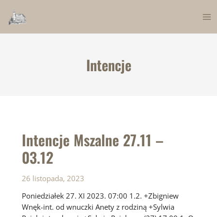
Skip
to
Ma
content
Me
Intencje
Intencje Mszalne 27.11 –
03.12
26 listopada, 2023
Poniedziałek 27. XI 2023. 07:00 1.2. +Zbigniew
Wnęk-int. od wnuczki Anety z rodziną +Sylwia