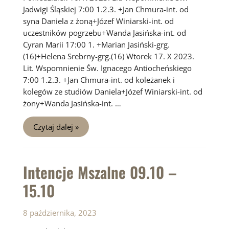
Jadwigi Śląskiej 7:00 1.2.3. +Jan Chmura-int. od
syna Daniela z żoną+Józef Winiarski-int. od
uczestników pogrzebu+Wanda Jasińska-int. od
Cyran Marii 17:00 1. +Marian Jasiński-grg.
(16)+Helena Srebrny-grg.(16) Wtorek 17. X 2023.
Lit. Wspomnienie Św. Ignacego Antiocheńskiego
7:00 1.2.3. +Jan Chmura-int. od koleżanek i
kolegów ze studiów Daniela+Józef Winiarski-int. od
żony+Wanda Jasińska-int. …
Intencje
Czytaj dalej »
Mszalne
16.10
–
22.10
Intencje Mszalne 09.10 –
15.10
8 października, 2023