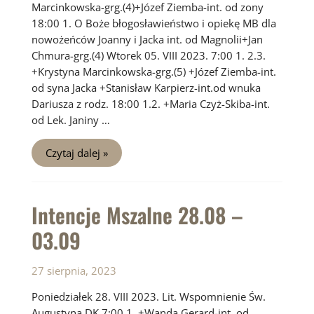
Marcinkowska-grg.(4)+Józef Ziemba-int. od zony
18:00 1. O Boże błogosławieństwo i opiekę MB dla
nowożeńców Joanny i Jacka int. od Magnolii+Jan
Chmura-grg.(4) Wtorek 05. VIII 2023. 7:00 1. 2.3.
+Krystyna Marcinkowska-grg.(5) +Józef Ziemba-int.
od syna Jacka +Stanisław Karpierz-int.od wnuka
Dariusza z rodz. 18:00 1.2. +Maria Czyż-Skiba-int.
od Lek. Janiny …
Intencje
Czytaj dalej »
Mszalne
04.09
–
10.09
Intencje Mszalne 28.08 –
03.09
27 sierpnia, 2023
Poniedziałek 28. VIII 2023. Lit. Wspomnienie Św.
Augustyna DK 7:00 1. +Wanda Gerard-int. od