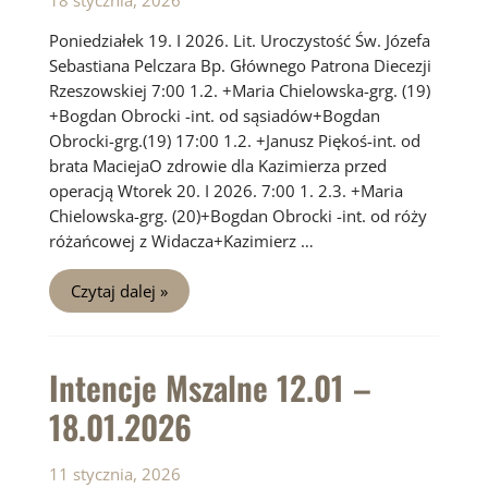
18 stycznia, 2026
Poniedziałek 19. I 2026. Lit. Uroczystość Św. Józefa
Sebastiana Pelczara Bp. Głównego Patrona Diecezji
Rzeszowskiej 7:00 1.2. +Maria Chielowska-grg. (19)
+Bogdan Obrocki -int. od sąsiadów+Bogdan
Obrocki-grg.(19) 17:00 1.2. +Janusz Piękoś-int. od
brata MaciejaO zdrowie dla Kazimierza przed
operacją Wtorek 20. I 2026. 7:00 1. 2.3. +Maria
Chielowska-grg. (20)+Bogdan Obrocki -int. od róży
różańcowej z Widacza+Kazimierz …
Intencje
Czytaj dalej »
Mszalne
19.01
–
25.01.2026
Intencje Mszalne 12.01 –
18.01.2026
11 stycznia, 2026