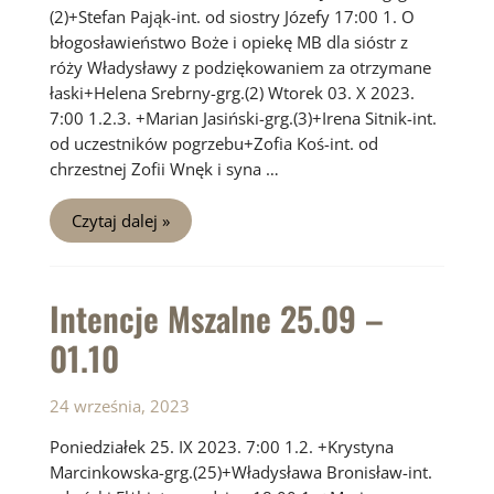
(2)+Stefan Pająk-int. od siostry Józefy 17:00 1. O
błogosławieństwo Boże i opiekę MB dla sióstr z
róży Władysławy z podziękowaniem za otrzymane
łaski+Helena Srebrny-grg.(2) Wtorek 03. X 2023.
7:00 1.2.3. +Marian Jasiński-grg.(3)+Irena Sitnik-int.
od uczestników pogrzebu+Zofia Koś-int. od
chrzestnej Zofii Wnęk i syna …
Intencje
Czytaj dalej »
Mszalne
02.10
–
08.10
Intencje Mszalne 25.09 –
01.10
24 września, 2023
Poniedziałek 25. IX 2023. 7:00 1.2. +Krystyna
Marcinkowska-grg.(25)+Władysława Bronisław-int.