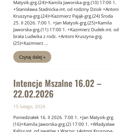
Matysik-grg.(24)+Kamila Jaworska-grg.(10) 17:00 1.
+Stanisława Stadnicka-int. od rodziny Dziok +Antoni
Kruszyna-grg.(24)+Kazimierz Pająk-grg.(24) Środa
25. II 2026. 7:00 1. +Jan Matysik-grg.(25)+Kamila
Jaworska-grg.(11) 17:00 1. +Kazimierz Dudek-int. od
brata Ludwika z rodz. +Antoni Kruszyna-grg.
(25)+Kazimierz …
Intencje
Czytaj dalej »
Mszalne
23.02
–
01.03.2026
Intencje Mszalne 16.02 –
22.02.2026
15 lutego, 2026
Poniedziałek 16. II 2026. 7:00 1. +Jan Matysik-grg.
(16)+Kamila Jaworska-grg.(2) 17:00 1. +Władysław
Kalisz-int. od swatów z Warzyc +Antoni Kruszyna-