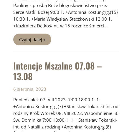
Pauliny z prośbą Boże błogosławieństwo przez
Serce Matki Bożej 9:00 1. +Antonina Kostur-grg.(15)
10:30 1. +Maria Władysław Steczkowski 12:00 1.
+Kazimierz Dętkoś-int. w 15 rocznice śmierci …
Intencje
Czytaj dalej »
Mszalne
14.08
–
20.08
Intencje Mszalne 07.08 –
13.08
6 sierpnia, 2023
Poniedziałek 07. VIII 2023. 7:00 18:00 1. 1.
+Antonina Kostur-grg.(7) +Stanisław Tokarski-int. od
rodziny Krok Wtorek 08. VIII 2023. Wspomnienie lit.
Św. Dominika 7:00 18:00 1. 1. +Stanisław Tokarski-
int. od Natalii z rodziną +Antonina Kostur-grg.(8)