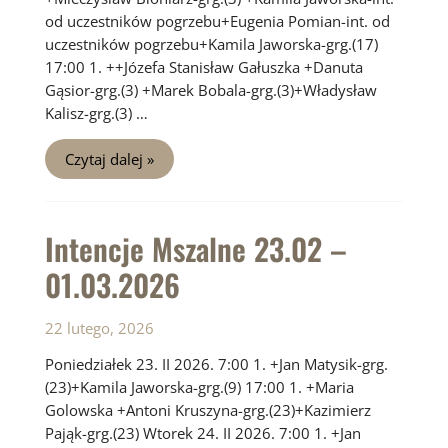
od uczestników pogrzebu+Eugenia Pomian-int. od
uczestników pogrzebu+Kamila Jaworska-grg.(17)
17:00 1. ++Józefa Stanisław Gałuszka +Danuta
Gąsior-grg.(3) +Marek Bobala-grg.(3)+Władysław
Kalisz-grg.(3) …
Intencje
Czytaj dalej »
Mszalne
02.03
–
08.03.2026
Intencje Mszalne 23.02 –
01.03.2026
22 lutego, 2026
Poniedziałek 23. II 2026. 7:00 1. +Jan Matysik-grg.
(23)+Kamila Jaworska-grg.(9) 17:00 1. +Maria
Golowska +Antoni Kruszyna-grg.(23)+Kazimierz
Pająk-grg.(23) Wtorek 24. II 2026. 7:00 1. +Jan