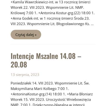
+Kamila Wawrzkiewicz-int. w 13 rocznicę śmierci
Wtorek 22. VIII 2023. Wspomnienie Lit. NMP.
Królowej 7:00 1. +Antonina Kostur-grg.(22) 18:00 1.
+Anna Godek-int. w 1 rocznicę śmierci Środa 23.
VIII 2023. Wspomnienie Lit. Błogosławionego Ks. …
Intencje
Czytaj dalej »
Mszalne
21.08
–
27.08
Intencje Mszalne 14.08 –
20.08
13 sierpnia, 2023
Poniedziałek 14. VIII 2023. Wspomnienie Lit. Św.
Maksymiliana Marii Kolbego 7:00 1.
+AntoninaKostur-grg.(14) 18:00 1. +Maria Błoniarz
Wtorek 15. VIII 2023. Uroczystość Wniebowzięcia
NMP. 7:00 1. Dziękczynno-błagalna w intencji