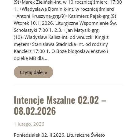
(9)+Marek Zieliński-int. w 10 rocznicę śmierci 17:00
1. +Władysława Dominik-int. w rocznicę śmierci
+Antoni Kruszyna-grg.(9)+Kazimierz Pająk-grg.(9)
Wtorek 10. II 2026. Liturgiczne Wspomnienie Św.
Scholastyki 7:00 1. 2.3. +Jan Matysik-grg.
(10)+Władysław Kalisz-int. od wnuczki Kingi z
mężem+Stanisława Stadnicka-int. od rodziny
Kanclerz 17:00 1. O Boże błogosławieństwo i
opiekę MB dla …
Intencje
Czytaj dalej »
Mszalne
09.02
–
15.02.2026
Intencje Mszalne 02.02 –
08.02.2026
1 lutego, 2026
Poniedziałek 02. II 2026. Liturgiczne Święto