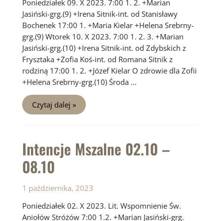
Poniedziałek 09. X 2023. 7:00 1. 2. +Marian
Jasiński-grg.(9) +Irena Sitnik-int. od Stanisławy
Bochenek 17:00 1. +Maria Kielar +Helena Srebrny-
grg.(9) Wtorek 10. X 2023. 7:00 1. 2. 3. +Marian
Jasiński-grg.(10) +Irena Sitnik-int. od Zdybskich z
Frysztaka +Zofia Koś-int. od Romana Sitnik z
rodziną 17:00 1. 2. +Józef Kielar O zdrowie dla Zofii
+Helena Srebrny-grg.(10) Środa …
Intencje
Czytaj dalej »
Mszalne
09.10
–
15.10
Intencje Mszalne 02.10 –
08.10
1 października, 2023
Poniedziałek 02. X 2023. Lit. Wspomnienie Św.
Aniołów Stróżów 7:00 1.2. +Marian Jasiński-grg.