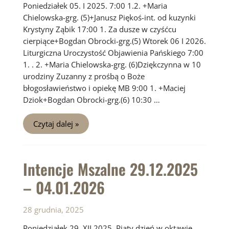
Poniedziałek 05. I 2025. 7:00 1.2. +Maria
Chielowska-grg. (5)+Janusz Piękoś-int. od kuzynki
Krystyny Ząbik 17:00 1. Za dusze w czyśćcu
cierpiące+Bogdan Obrocki-grg.(5) Wtorek 06 I 2026.
Liturgiczna Uroczystość Objawienia Pańskiego 7:00
1. . 2. +Maria Chielowska-grg. (6)Dziękczynna w 10
urodziny Zuzanny z prośbą o Boże
błogosławieństwo i opiekę MB 9:00 1. +Maciej
Dziok+Bogdan Obrocki-grg.(6) 10:30 …
Intencje
Czytaj dalej »
Mszalne
05.01
–
11.01.2026
Intencje Mszalne 29.12.2025
– 04.01.2026
28 grudnia, 2025
Poniedziałek 29. XII 2025. Piąty dzień w oktawie