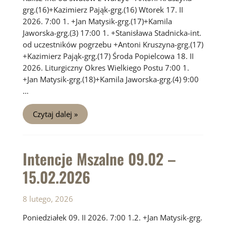
grg.(16)+Kazimierz Pająk-grg.(16) Wtorek 17. II
2026. 7:00 1. +Jan Matysik-grg.(17)+Kamila
Jaworska-grg.(3) 17:00 1. +Stanisława Stadnicka-int.
od uczestników pogrzebu +Antoni Kruszyna-grg.(17)
+Kazimierz Pająk-grg.(17) Środa Popielcowa 18. II
2026. Liturgiczny Okres Wielkiego Postu 7:00 1.
+Jan Matysik-grg.(18)+Kamila Jaworska-grg.(4) 9:00
…
Intencje
Czytaj dalej »
Mszalne
16.02
–
22.02.2026
Intencje Mszalne 09.02 –
15.02.2026
8 lutego, 2026
Poniedziałek 09. II 2026. 7:00 1.2. +Jan Matysik-grg.