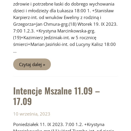
zdrowie i potrzebne łaski do dobrego wychowania
dzieci i młodzieży dla Łukasza 18:00 1. +Stanisław
Karpierz-int. od wnuków Eweliny z rodziną i
Grzegorza+Jan Chmura-grg.(18) Wtorek 19. IX 2023.
7:00 1.2.3. +Krystyna Marcinkowska-grg.
(19)+Kazimierz Jedziniak-int. w 5 rocznicę
śmierci+Marian Jasiński-int. od Lucyny Kalisz 18:00
…
Intencje
Czytaj dalej »
Mszalne
18.09
–
24.09
Intencje Mszalne 11.09 –
17.09
10 września, 2023
Poniedziałek 11. IX 2023. 7:00 1.2. +Krystyna