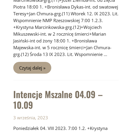
Marcinkowska-grg.(11)+Józef Ziemba-int. od zięcia
Piotra 18:00 1. +Bronisława Dykas-int. od swatowej
Teresy+Jan Chmura-grg.(11) Wtorek 12. IX 2023. Lit.
Wspomnienie NMP Rzeszowskiej 7:00 1.2.3.
+Krystyna Marcinkowska-grg.(12)+Wojciech
Mikuszewski-int. w 2 rocznicę śmierci+Marian
Jasiński-int od żony 18:00 1. +Bronisława
Majewska-int. w 5 rocznicę śmierci+Jan Chmura-
grg.(12) Środa 13 IX 2023. Lit. Wspomnienie …
Intencje
Czytaj dalej »
Mszalne
11.09
–
17.09
Intencje Mszalne 04.09 –
10.09
3 września, 2023
Poniedziałek 04. VIII 2023. 7:00 1.2. +Krystyna