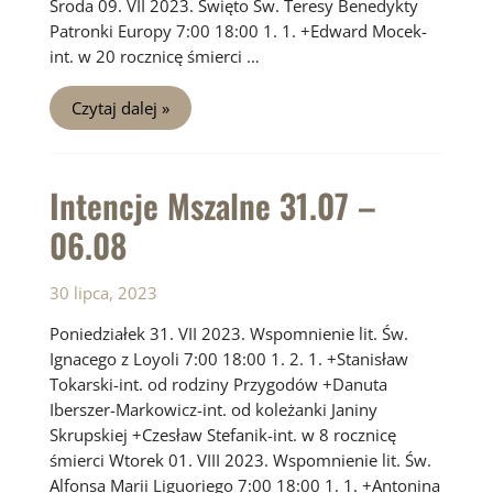
Środa 09. VII 2023. Święto Św. Teresy Benedykty
Patronki Europy 7:00 18:00 1. 1. +Edward Mocek-
int. w 20 rocznicę śmierci …
Intencje
Czytaj dalej »
Mszalne
07.08
–
13.08
Intencje Mszalne 31.07 –
06.08
30 lipca, 2023
Poniedziałek 31. VII 2023. Wspomnienie lit. Św.
Ignacego z Loyoli 7:00 18:00 1. 2. 1. +Stanisław
Tokarski-int. od rodziny Przygodów +Danuta
Iberszer-Markowicz-int. od koleżanki Janiny
Skrupskiej +Czesław Stefanik-int. w 8 rocznicę
śmierci Wtorek 01. VIII 2023. Wspomnienie lit. Św.
Alfonsa Marii Liguoriego 7:00 18:00 1. 1. +Antonina