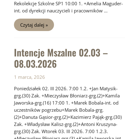
Rekolekcje Szkolne SP1 10:00 1. +Amelia Maguder-
int. od dyrekcji nauczycieli i pracowników …
Intencje
Czytaj dalej »
Mszalne
09.03
–
15.03.2026
Intencje Mszalne 02.03 –
08.03.2026
1 marca, 2026
Poniedziałek 02. III 2026. 7:00 1.2. +Jan Matysik-
grg.(30) Zak. +Mieczysław Błoniarz-grg.(2)+Kamila
Jaworska-grg.(16) 17:00 1. +Marek Bobala-int. od
uczestników pogrzebu+Marek Bobala-grg.
(2)+Danuta Gąsior-grg.(2)+Kazimierz Pająk-grg.(30)
Zak. +Władysław Kalisz-grg.(2)+Antoni Kruszyna-
grg.(30) Zak. Wtorek 03. III 2026. 7:00 1.2.3.
+Mieczysław Błoniarz-grg.(3) +Kamila Jaworska-int.