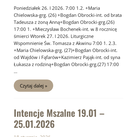
Poniedziałek 26. I 2026. 7:00 1.2. +Maria
Chielowska-grg. (26) +Bogdan Obrocki-int. od brata
Tadeusza z żoną Anną+Bogdan Obrocki-grg.(26)
17:00 1. +Mieczysław Bochenek-int. w 8 rocznicę
śmierci Wtorek 27. I 2026. Liturgiczne
Wspomnienie Św. Tomasza z Akwinu 7:00 1. 2.3.
+Maria Chielowska-grg. (27)+Bogdan Obrocki-int.
od Wajdów i Fąfarów+Kazimierz Pająk-int. od syna
Łukasza z rodziną+Bogdan Obrocki-grg.(27) 17:00
…
Intencje
Czytaj dalej »
Mszalne
26.01
–
01.02.2026
Intencje Mszalne 19.01 –
25.01.2026