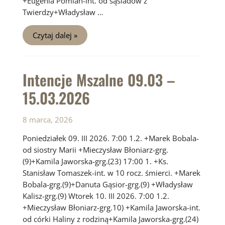
+Eugenia Pomian-int. od sąsiadów z
Twierdzy+Władysław …
Intencje
Czytaj dalej »
Mszalne
16.03
–
22.03.2026
Intencje Mszalne 09.03 –
15.03.2026
8 marca, 2026
Poniedziałek 09. III 2026. 7:00 1.2. +Marek Bobala-
od siostry Marii +Mieczysław Błoniarz-grg.
(9)+Kamila Jaworska-grg.(23) 17:00 1. +Ks.
Stanisław Tomaszek-int. w 10 rocz. śmierci. +Marek
Bobala-grg.(9)+Danuta Gąsior-grg.(9) +Władysław
Kalisz-grg.(9) Wtorek 10. III 2026. 7:00 1.2.
+Mieczysław Błoniarz-grg.10) +Kamila Jaworska-int.
od córki Haliny z rodziną+Kamila Jaworska-grg.(24)