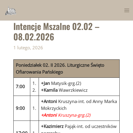
Skip
to
Ma
content
Intencje Mszalne 02.02 –
Me
08.02.2026
1 lutego, 2026
Poniedziałek 02. II 2026.
Liturgiczne Święto
Ofiarowania Pańskiego
1.
+Jan
Matysik-grg.(2)
7:00
2.
+Kamila
Wawrzkiewicz
+Antoni
Kruszyna-int. od Anny Marka
9:00
1.
Mokrzyckich
+Antoni
Kruszyna-grg.(2)
+Kazimierz
Pająk-int. od uczestników