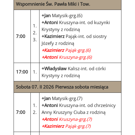
Wspomnienie Św. Pawła Miki i Tow.
+Jan
Matysik-grg.(6)
+Antoni
Kruszyna-int. od kuzynki
1.
Krystyny z rodziną
2.
7:00
+Kazimierz
Pająk-int. od siostry
3.
Józefy z rodziną
+Kazimierz
Pająk-grg.(6)
+Antoni
Kruszyna-grg.(6)
+Władysław
Kalisz-int. od córki
17:00
1.
Krystyny z rodziną
Sobota 07. II 2026
Pierwsza sobota miesiąca
+Jan
Matysik-grg.(7)
1.
+Antoni
Kruszyna-int. od chrześnicy
7:00
2.
Anny Kruszyny Ciuba z rodziną
+Antoni
Kruszyna-grg.(7)
+Kazimierz
Pająk-grg.(7)