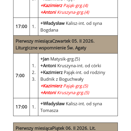
+Kazimierz
Pająk-grg.(4)
+Antoni
Kruszyna-grg.(4)
+Władysław
Kalisz-int. od syna
17:00
1.
Bogdana
Pierwszy miesiąca
Czwartek 05. II 2026
.
Liturgiczne wspomnienie Św. Agaty
+Jan
Matysik-grg.(5)
1.
+Antoni
Kruszyna-int. od córki
2.
+Kazimierz
Pająk-int. od rodziny
7:00
3.
Budnik z Boguchwały
+Kazimierz
Pająk-grg.(5)
+Antoni
Kruszyna-grg.(5)
+Władysław
Kalisz-int. od syna
17:00
1.
Tomasza
Pierwszy miesiąca
Piątek 06. II 2026.
Lit.