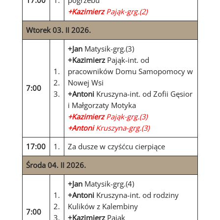
17:00
1.
pogrzebu
+Kazimierz
Pająk-grg.(2)
Wtorek 03. II 2026.
+Jan
Matysik-grg.(3)
+Kazimierz
Pająk-int. od
1.
pracowników Domu Samopomocy w
2.
Nowej Wsi
7:00
3.
+Antoni
Kruszyna-int. od Zofii Gęsior
i Małgorzaty Motyka
+Kazimierz
Pająk-grg.(3)
+Antoni
Kruszyna-grg.(3)
17:00
1.
Za dusze w czyśćcu cierpiące
Środa 04. II 2026.
+Jan
Matysik-grg.(4)
1.
+Antoni
Kruszyna-int. od rodziny
2.
Kulików z Kalembiny
7:00
3.
+Kazimierz
Pająk