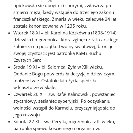
opiekowała się ubogimi i chorymi, zwłaszcza po
śmierci męża, kiedy wstąpiła do trzeciego zakonu
franciszkańskiego. Zmarła w wieku zaledwie 24 lat,
została kanonizowana w 1235 roku.
Wtorek 18 XI – bł. Karolina Kózkówna (1898-1914),
dziewica i męczennica, która zginęła z rąk carskiego
żołnierza na początku I wojny światowej, broniąc
swojej czystości; jest patronką KSM i Ruchu
Czystych Serc
Środa 19 XI – bł. Salomea. Żyła w XIII wieku.
Oddanie Bogu potwierdziła decyzją o dziewiczym
małżeństwie. Ostatnie lata życia spędziła
w klasztorze w Skale.
Czwartek 20 XI – św. Rafał Kalinowski, powstaniec
styczniowy, zesłaniec syberyjski. Po odzyskaniu
wolności wstąpił do Karmelu, przyczyniając się do
jego rozwoju.
Sobota 22 XI – św. Cecylia, męczennica z III wieku,
patronka śpiewu kościelnego i organistów.