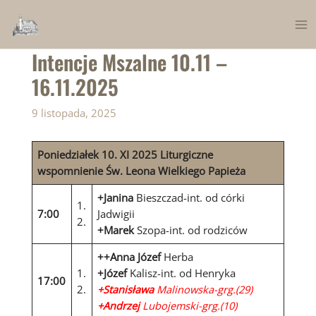
Skip
to
Ma
content
Intencje Mszalne 10.11 –
Me
16.11.2025
9 listopada, 2025
Poniedziałek 10. XI 2025
L
iturgiczne
wspomnienie Św. Leona Wielkiego Papieża
+Janina
Bieszczad-int. od córki
1.
7:00
Jadwigii
2.
+Marek
Szopa-int. od rodziców
++Anna Józef
Herba
1.
+Józef
Kalisz-int. od Henryka
17:00
2.
+Stanisława
Malinowska-grg.(29)
+Andrzej
Lubojemski-grg.(10)