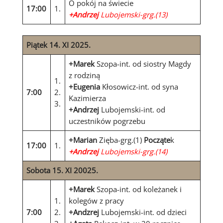
O pokój na świecie
17:00
1.
+Andrzej
Lubojemski-grg.(13)
Piątek 14. XI 2025.
+Marek
Szopa-int. od siostry Magdy
z rodziną
1.
+Eugenia
Kłosowicz-int. od syna
7:00
2.
Kazimierza
3.
+Andrzej
Lubojemski-int. od
uczestników pogrzebu
+Marian
Zięba-grg.(1)
Począte
k
17:00
1.
+Andrzej
Lubojemski-grg.(14)
Sobota 15. XI 20025.
+Marek
Szopa-int. od koleżanek i
1.
kolegów z pracy
7:00
2.
+Andzrej
Lubojemski-int. od dzieci