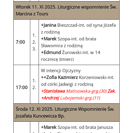
Wtorek 11. XI 2025
.
Liturgiczne wspomnienie Św.
Marcina z Tours
+Janina
Bieszczad-int. od syna Józefa
z rodziną
1.
+Marek
Szopa-int. od brata
7:00
2.
Sławomira z rodziną
3.
+Edmund
Żurowski-int. w 14
rocznicę śmierci
W intencji Ojczyzny
++Zofia Kazimierz
Korzeniowski-int.
1.
od córki Jadwigi z rodziną
17:00
2.
+Stanisława
Malinowska-grg.(30)
Zak.
+Andrzej
Lubojemski-grg.(11)
Środa 12. XI 2025.
Liturgiczne Wspomnienie Św.
Jozafata
Kuncewicza Bp.
+Marek
Szopa-int. od brata Janusza