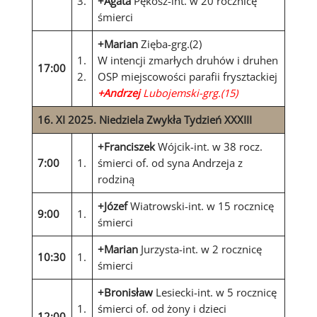
3.
+Agata
Pękosz-int. w 20 rocznicę
śmierci
+Marian
Zięba-grg.(2)
1.
W intencji zmarłych druhów i druhen
17:00
2.
OSP miejscowości parafii frysztackiej
+Andrzej
Lubojemski-grg.(15)
16
. XI 2025. Niedziela Zwykła Tydzień XXXIII
+Franciszek
Wójcik-int. w 38 rocz.
7:00
1.
śmierci of. od syna Andrzeja z
rodziną
+Józef
Wiatrowski-int. w 15 rocznicę
9:00
1.
śmierci
+Marian
Jurzysta-int. w 2 rocznicę
10:30
1.
śmierci
+Bronisław
Lesiecki-int. w 5 rocznicę
1.
śmierci of. od żony i dzieci
12:00