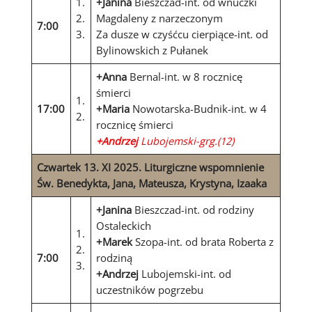
1.
+Janina
Bieszczad-int. od wnuczki
2.
Magdaleny z narzeczonym
7:00
3.
Za dusze w czyśćcu cierpiące-int. od
Bylinowskich z Pułanek
+Anna
Bernal-int. w 8 rocznicę
śmierci
1.
17:00
+Maria
Nowotarska-Budnik-int. w 4
2.
rocznicę śmierci
+Andrzej
Lubojemski-grg.(12)
Czwartek 13. XI 2025
.
Liturgiczne wspomnienie
Św. Benedykta, Jana, Mateusza, Krystyna, Izaaka
+Janina
Bieszczad-int. od rodziny
Ostaleckich
1.
+Marek
Szopa-int. od brata Roberta z
2.
7:00
rodziną
3.
+Andrzej
Lubojemski-int. od
uczestników pogrzebu