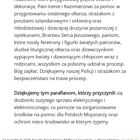
dekoracje, Pani Irenie i Kazimierzowi za pomoc w
przygotowaniu ostatniego ołtarza; strażakom z
pocztami sztandarowymi i orkiestrą oraz
młodzieżowej i dziecięcej drużynie pożarniczej z
opiekunami, Bractwu Serca Jezusowego, paniom,
które niosły feretrony i figurki świętych patronów,
służbie liturgicznej ołtarza oraz dziewczynkom
sypiącym kwiaty i dzwoniącym chłopcom wraz z
rodzicami, wszystkim za pobożny udział w procesji.
Bóg zapłać. Dziękujemy naszej Policji i strażakom za
bezpieczeństwo na trasie procesji.
Dziękujemy tym parafianom, którzy przyczynili
się
dozbiórki zużytego sprzętu elektrycznego i
elektronicznego; co pomoże na zorganizowanie
środków na pomoc dla Polskich Misjonarzy oraz
ochroni nieco środowisko w którym żyjemy.
Copyright © 2026 Parafia Narodzenia NMP we Frysztaku | Prowadzenie:
AbcWeb.pl