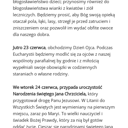
błogosławieństwo dzieci; przynosimy również do
błogosławieństwa wianki z kwiatów i ziół
leczniczych. Będziemy prosić, aby Bóg swoją opieką
otaczał pola, łąki, lasy, strzegł je przed zatruciem i
zniszczeniem oraz pozwolił im wydać obfite owoce
dla naszego dobra.
Jutro 23 czerwca
, obchodzimy Dzień Ojca. Podczas
Eucharystii będziemy modlić się za ojców z naszej
wspólnoty parafialnej by godnie i z miłością
wypełniali swoje obowiązki w codziennych
staraniach o własne rodziny.
We wtorek 24 czerwca, przypada uroczystość
Narodzenia świętego Jana Chrzciciela
,
który
przygotował drogę Panu Jezusowi. W Litanii do
Wszystkich Świętych jest wymieniany na pierwszym
miejscu, zaraz po Maryi. To wielki nauczyciel i
świadek Bożej Prawdy, który za nią był gotów
oddać życie. Ciesząc się narodzinami świętego Jana