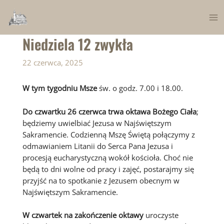
Skip
to
Ma
content
Niedziela 12 zwykła
Me
22 czerwca, 2025
W tym tygodniu Msze
św. o godz. 7.00 i 18.00.
Do czwartku 26 czerwca trwa oktawa Bożego Ciała
;
będziemy uwielbiać Jezusa w Najświętszym
Sakramencie. Codzienną Mszę Świętą połączymy z
odmawianiem Litanii do Serca Pana Jezusa i
procesją eucharystyczną wokół kościoła. Choć nie
będą to dni wolne od pracy i zajęć, postarajmy się
przyjść na to spotkanie z Jezusem obecnym w
Najświętszym Sakramencie.
W czwartek na zakończenie oktawy
uroczyste