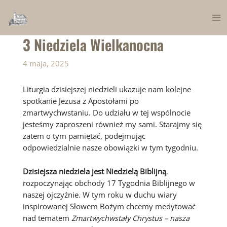
Skip
to
Ma
content
3 Niedziela Wielkanocna
Me
4 maja, 2025
Liturgia dzisiejszej niedzieli ukazuje nam kolejne
spotkanie Jezusa z Apostołami po
zmartwychwstaniu. Do udziału w tej wspólnocie
jesteśmy zaproszeni również my sami. Starajmy się
zatem o tym pamiętać, podejmując
odpowiedzialnie nasze obowiązki w tym tygodniu.
Dzisiejsza niedziela jest Niedzielą Biblijną
,
rozpoczynając obchody 17 Tygodnia Biblijnego w
naszej ojczyźnie. W tym roku w duchu wiary
inspirowanej Słowem Bożym chcemy medytować
nad tematem
Zmartwychwstały Chrystus – nasza