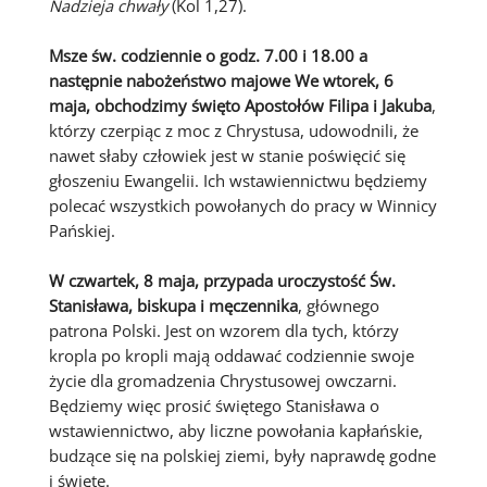
Nadzieja chwały
(Kol 1,27).
Msze św. codziennie o godz. 7.00 i 18.00 a
następnie nabożeństwo majowe We wtorek, 6
maja, obchodzimy święto Apostołów Filipa i Jakuba
,
którzy czerpiąc z moc z Chrystusa, udowodnili, że
nawet słaby człowiek jest w stanie poświęcić się
głoszeniu Ewangelii. Ich wstawiennictwu będziemy
polecać wszystkich powołanych do pracy w Winnicy
Pańskiej.
W czwartek, 8 maja, przypada uroczystość Św.
Stanisława, biskupa i męczennika
, głównego
patrona Polski. Jest on wzorem dla tych, którzy
kropla po kropli mają oddawać codziennie swoje
życie dla gromadzenia Chrystusowej owczarni.
Będziemy więc prosić świętego Stanisława o
wstawiennictwo, aby liczne powołania kapłańskie,
budzące się na polskiej ziemi, były naprawdę godne
i święte.