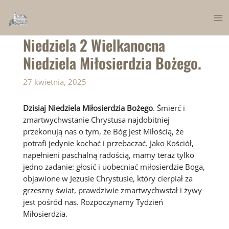
Skip
to
Ma
content
Niedziela 2 Wielkanocna
Me
Niedziela Miłosierdzia Bożego.
27 kwietnia, 2025
Dzisiaj Niedziela Miłosierdzia Bożego
. Śmierć i
zmartwychwstanie Chrystusa najdobitniej
przekonują nas o tym, że Bóg jest Miłością, że
potrafi jedynie kochać i przebaczać. Jako Kościół,
napełnieni paschalną radością, mamy teraz tylko
jedno zadanie: głosić i uobecniać miłosierdzie Boga,
objawione w Jezusie Chrystusie, który cierpiał za
grzeszny świat, prawdziwie zmartwychwstał i żywy
jest pośród nas. Rozpoczynamy Tydzień
Miłosierdzia.