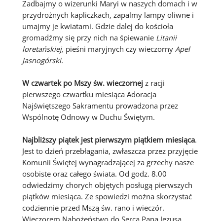
Zadbajmy o wizerunki Maryi w naszych domach i w
przydrożnych kapliczkach, zapalmy lampy oliwne i
umajmy je kwiatami. Gdzie dalej do kościoła
gromadźmy się przy nich na śpiewanie
Litanii
loretańskiej,
pieśni maryjnych czy wieczorny
Apel
Jasnogórski.
W czwartek po Mszy św. wieczornej
z racji
pierwszego czwartku miesiąca Adoracja
Najświętszego Sakramentu prowadzona przez
Wspólnotę Odnowy w Duchu Świętym.
Najbliższy piątek jest pierwszym piątkiem miesiąca
.
Jest to dzień przebłagania, zwłaszcza przez przyjęcie
Komunii Świętej wynagradzającej za grzechy nasze
osobiste oraz całego świata. Od godz. 8.00
odwiedzimy chorych objętych posługą pierwszych
piątków miesiąca. Ze spowiedzi można skorzystać
codziennie przed Mszą św. rano i wieczór.
Wieczorem Nabożeństwo do Serca Pana Jezusa