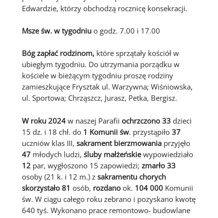
Edwardzie, którzy obchodzą rocznicę konsekracji.
Msze św. w tygodniu
o godz. 7.00 i 17.00
Bóg zapłać rodzinom
,
które sprzątały kościół w
ubiegłym tygodniu. Do utrzymania porządku w
kościele w bieżącym tygodniu proszę rodziny
zamieszkujące Frysztak ul. Warzywna; Wiśniowska,
ul. Sportowa; Chrząszcz, Jurasz, Petka, Bergisz.
W roku 2024
w naszej Parafii
ochrzczono
33
dzieci
15 dz. i 18 chł. do
1 Komunii św
. przystąpiło
37
uczniów klas III,
sakrament bierzmowania
przyjęło
47
młodych ludzi,
śluby małżeńskie
wypowiedziało
12
par, wygłoszono 15 zapowiedzi;
zmarło
33
osoby (21 k. i 12 m.) z
sakramentu chorych
skorzystało
81
osób,
rozdano
ok.
104 000
Komunii
św. W ciągu całego roku zebrano i pozyskano kwotę
640 tyś. Wykonano prace remontowo- budowlane