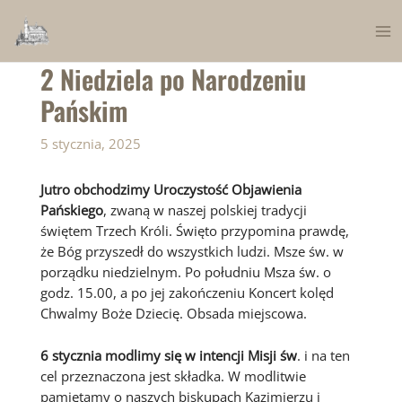
Skip
to
Ma
content
2 Niedziela po Narodzeniu
Me
Pańskim
5 stycznia, 2025
Jutro obchodzimy Uroczystość Objawienia
Pańskiego
, zwaną w naszej polskiej tradycji
świętem Trzech Króli. Święto przypomina prawdę,
że Bóg przyszedł do wszystkich ludzi. Msze św. w
porządku niedzielnym. Po południu Msza św. o
godz. 15.00, a po jej zakończeniu Koncert kolęd
Chwalmy Boże Dziecię. Obsada miejscowa.
6 stycznia modlimy się w intencji Misji św
. i na ten
cel przeznaczona jest składka. W modlitwie
pamiętamy o naszych biskupach Kazimierzu i