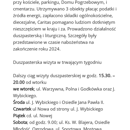
przy kościele, parkingu, Domu Pogrzebowym, i
cmentarzu. Utrzymywano 3 obiekty płacąc podatki i
źródła energii, zapłacono składki ogólnokościelne,
diecezjalne, Caritas pomagano ludziom dotkniętym
nieszczęściem w kraju i za. Prowadzono działalność
duszpasterską i liturgiczną. Szczegóły były
przedstawione w czasie nabożeństwa na
zakończenie roku 2024.
Duszpasterska wizyta w trwającym tygodniu
Dalszy ciąg wizyty duszpasterskiej w godz.
15.30. –
20.00
od wtorku
we wtorek
; ul. Warzywna, Polna i Godkówka oraz J.
Wybickiego.
Środa
ul. J. Wybickiego i Osiedle Jana Pawła II.
Czwartek
ul Nowa od strony ul. J. Wybickiego
Piątek
cd. ul. Nowej
Sobota
; od godz. 9.00; ul. Ks. W. Blajera, Osiedle
Młodość, Ogrodowa, ul. Sportowa, Mostowa,