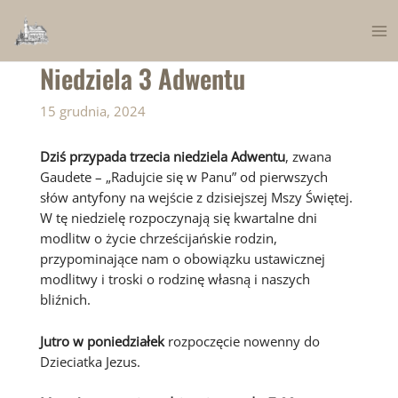
Skip
to
Ma
content
Niedziela 3 Adwentu
Me
15 grudnia, 2024
Dziś przypada trzecia niedziela Adwentu
, zwana
Gaudete – „Radujcie się w Panu” od pierwszych
słów antyfony na wejście z dzisiejszej Mszy Świętej.
W tę niedzielę rozpoczynają się kwartalne dni
modlitw o życie chrześcijańskie rodzin,
przypominające nam o obowiązku ustawicznej
modlitwy i troski o rodzinę własną i naszych
bliźnich.
Jutro w poniedziałek
rozpoczęcie nowenny do
Dzieciatka Jezus.