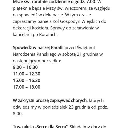
Msze św. roratnie codziennie o godz. 7.00
. W
piąteknie będzie Mszy św. wieczorem, ze względu
na spowiedź w dekanacie. W tym czasie
zapraszamy panie z Kół Gospodyń Wiejskich do
dekoracji kościoła. Sprawy do załatwienia w
kancelarii po Roratach.
Spowiedź w naszej Parafii
przed Świętami
Narodzenia Pańskiego w sobotę 21 grudnia w
następującym porządku:
9.00 – 10.30
11.00 – 12.30
15.00 – 16.30
17.00 – 18.00
W zakrystii proszę zapisywać chorych,
których
odwiedzimy w poniedziałek 23 grudnia od godz.
8.00.
Trwa akcja „Serce dla Serca”.
Składajmy dary do