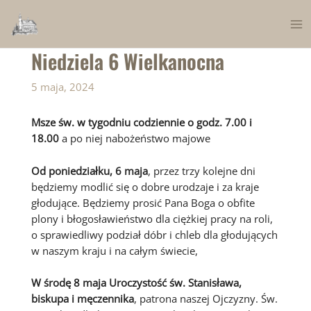
Skip
to
Ma
content
Niedziela 6 Wielkanocna
Me
5 maja, 2024
Msze św. w tygodniu codziennie o godz. 7.00 i
18.00
a po niej nabożeństwo majowe
Od poniedziałku, 6 maja
, przez trzy kolejne dni
będziemy modlić się o dobre urodzaje i za kraje
głodujące. Będziemy prosić Pana Boga o obfite
plony i błogosławieństwo dla ciężkiej pracy na roli,
o sprawiedliwy podział dóbr i chleb dla głodujących
w naszym kraju i na całym świecie,
W środę 8 maja Uroczystość św. Stanisława,
biskupa i męczennika
, patrona naszej Ojczyzny. Św.