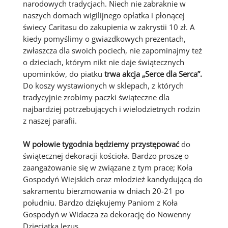
narodowych tradycjach. Niech nie zabraknie w
naszych domach wigilijnego opłatka i płonącej
świecy Caritasu do zakupienia w zakrystii 10 zł. A
kiedy pomyślimy o gwiazdkowych prezentach,
zwłaszcza dla swoich pociech, nie zapominajmy też
o dzieciach, którym nikt nie daje świątecznych
upominków, do piatku
trwa
akcja „Serce dla Serca
”.
Do koszy wystawionych w sklepach, z których
tradycyjnie zrobimy paczki świąteczne dla
najbardziej potrzebujących i wielodzietnych rodzin
z naszej parafii.
W połowie tygodnia będziemy przystępować
do
świątecznej dekoracji kościoła. Bardzo proszę o
zaangażowanie się w związane z tym prace; Koła
Gospodyń Wiejskich oraz młodzież kandydującą do
sakramentu bierzmowania w dniach 20-21 po
południu. Bardzo dziękujemy Paniom z Koła
Gospodyń w Widacza za dekorację do Nowenny
Dzieciatka Jezus.