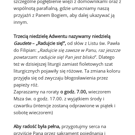
szczególne pogłębienie więzi z domownikami oraz z
wspólnotą parafialną, gdzie umacniamy naszą
przyjaźń z Panem Bogiem, aby dalej ukazywać ją
innym.
Trzecią niedzielę Adwentu nazywamy niedzielą
Gaudete
– „Radujcie się!”,
od słów z Listu św. Pawła
do Filipian: „
Radujcie się zawsze w Panu, raz jeszcze
powtarzam: radujcie się! Pan jest blisko
”. Dlatego
też w dzisiejszej liturgii zamiast fioletowych szat
liturgicznych pojawiły się różowe. Ta zmiana koloru
przyjęła się od zwyczaju błogosławienia przez
papieży róż.
Zapraszamy na roraty
o godz. 7.00,
wieczorem
Msza św. o godz. 17.00. z wyjątkiem środy i
czwartku (intencje zostaną odprawione w piątek i
sobotę wieczorem)
Aby radość była pełna,
przygotujmy serca na
przyjście Pana przez sakrament pojednania i