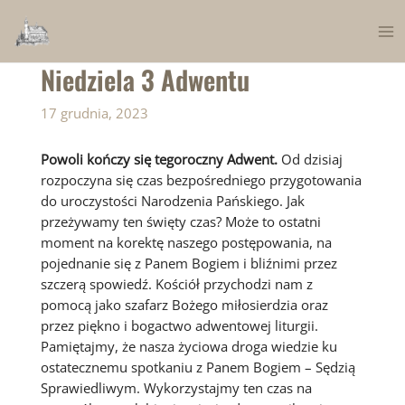
Skip
to
Ma
content
Niedziela 3 Adwentu
Me
17 grudnia, 2023
Powoli kończy się tegoroczny Adwent.
Od dzisiaj
rozpoczyna się czas bezpośredniego przygotowania
do uroczystości Narodzenia Pańskiego. Jak
przeżywamy ten święty czas? Może to ostatni
moment na korektę naszego postępowania, na
pojednanie się z Panem Bogiem i bliźnimi przez
szczerą spowiedź. Kościół przychodzi nam z
pomocą jako szafarz Bożego miłosierdzia oraz
przez piękno i bogactwo adwentowej liturgii.
Pamiętajmy, że nasza życiowa droga wiedzie ku
ostatecznemu spotkaniu z Panem Bogiem – Sędzią
Sprawiedliwym. Wykorzystajmy ten czas na