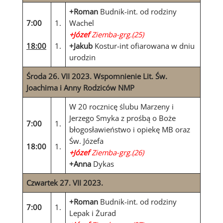
+Roman
Budnik-int. od rodziny
7:00
1.
Wachel
+Józef
Ziemba-grg.(25)
18:00
1.
+Jakub
Kostur-int ofiarowana w dniu
urodzin
Środa 26. VII 2023. Wspomnienie Lit. Św.
Joachima i Anny Rodziców NMP
W 20 rocznicę ślubu Marzeny i
Jerzego Smyka z prośbą
o Boże
7:00
1.
błogosławieństwo i opiekę MB oraz
Św. Józefa
18:00
1.
+Józef
Ziemba-grg.(26)
+Anna
Dykas
Czwartek 27. VII 2023.
+Roman
Budnik-int. od rodziny
7:00
1.
Lepak i Żurad