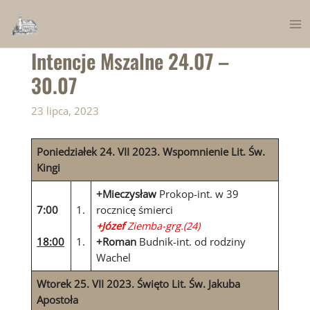
Skip
to
Ma
content
Intencje Mszalne 24.07 –
Me
30.07
23 lipca, 2023
Poniedziałek 24. VII 2023. Wspomnienie Lit. Św.
Kingi
+Mieczysław
Prokop-int. w 39
7:00
1.
rocznicę śmierci
+Józef
Ziemba-grg.(24)
18:00
1.
+Roman
Budnik-int. od rodziny
Wachel
Wtorek 25. VII 2023. Święto Lit. Św. Jakuba
Apostoła