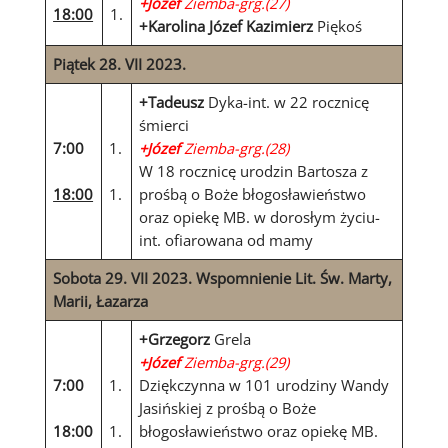
+Józef
Ziemba-grg.(27)
18:00
1.
+Karolina Józef Kazimierz
Piękoś
Piątek 28. VII 2023.
+Tadeusz
Dyka-int. w 22 rocznicę
śmierci
7:00
1.
+Józef
Ziemba-grg.(28)
W 18 rocznicę urodzin Bartosza z
18:00
1.
prośbą o Boże błogosławieństwo
oraz opiekę MB. w dorosłym życiu-
int. ofiarowana od mamy
Sobota 29. VII 2023. Wspomnienie Lit. Św. Marty,
Marii, Łazarza
+Grzegorz
Grela
+Józef
Ziemba-grg.(29)
7:00
1.
Dziękczynna w 101 urodziny Wandy
Jasińskiej z prośbą o Boże
18:00
1.
błogosławieństwo oraz opiekę MB.