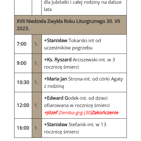
dla Jubilatki i całej rodziny na dalsze
lata
XVII
Niedziela Zwykła Roku Liturgicznego 30. VII
2023.
+Stanisław
Tokarski-int od
7:00
1.
uczestników pogrzebu
+Ks. Ryszard
Arciszewski-int. w 3
9:00
1.
rocznicę śmierci
+Maria Jan
Strona-int. od córki Agaty
10:30
1.
z rodziną
+Edward G
odek-int. od dzieci
12:00
1.
ofiarowana w rocznicę śmierci
+Józef
Ziemba-grg.(30)
Zakończenie
+Stanisław
Stefanik-int. w 13
16:00
1.
rocznicę śmierci