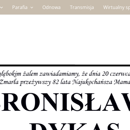
Parafia
Odnowa
Transmisja
Wirtualny s