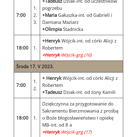
+Tadeusz
Dziak-int. od uczestników
1.
pogrzebu
7:00
2.
+Maria
Gałuszka-int. od Gabrieli i
3.
Damiana Maziarz
+Olimpia
Stadnicka
+Henryk
Wójcik-int. od córki Alicji z
18:00
1.
Robertem
+Henryk
Wójcik-grg.(16)
Środa 17. V 2023.
+
Henryk
Wójcik-int. od córki Alicji z
1.
7:00
Robertem
2.
+Tadeusz
Dziak-int. od żony Kamili
Dziękczynna za przygotowanie do
Sakramentu Bierzmowania z prośbą
18:00
1.
o Boże błogosławieństwo i opiekę
MB-int. od 8 a
+Henryk
Wójcik-grg.(17)