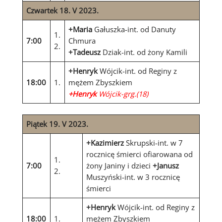
Czwartek 18. V 2023.
+Maria
Gałuszka-int. od Danuty
1.
7:00
Chmura
2.
+Tadeusz
Dziak-int. od żony Kamili
+Henryk
Wójcik-int. od Reginy z
18:00
1.
mężem Zbyszkiem
+Henryk
Wójcik-grg.(18)
Piątek 19. V 2023.
+Kazimierz
Skrupski-int. w 7
rocznicę śmierci ofiarowana od
1.
7:00
żony Janiny i dzieci
+Janusz
2.
Muszyński-int. w 3 rocznicę
śmierci
+Henryk
Wójcik-int. od Reginy z
18:00
1.
mężem Zbyszkiem