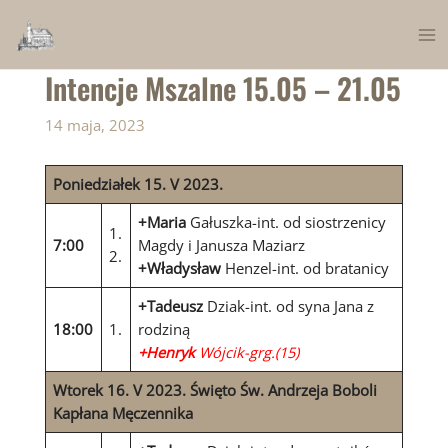
Skip
to
Ma
content
Intencje Mszalne 15.05 – 21.05
Me
14 maja, 2023
Poniedziałek 15. V 2023.
+Maria
Gałuszka-int. od siostrzenicy
1.
7:00
Magdy i Janusza Maziarz
2.
+Władysław
Henzel-int. od bratanicy
+Tadeusz
Dziak-int. od syna Jana z
18:00
1.
rodziną
+Henryk
Wójcik-grg.(15)
Wtorek 16. V 2023. Święto Św. Andrzeja Boboli
Kapłana Męczennika