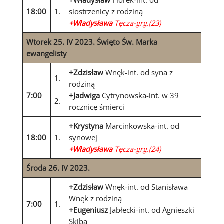
+Władysław
Florek-int. od
18:00
1.
siostrzenicy z rodziną
+Władysława
Tęcza-grg.(23)
Wtorek 25. IV 2023. Święto Św. Marka
ewangelisty
+Zdzisław
Wnęk-int. od syna z
1.
rodziną
7:00
+Jadwiga
Cytrynowska-int. w 39
2.
rocznicę śmierci
+Krystyna
Marcinkowska-int. od
18:00
1.
synowej
+Władysława
Tęcza-grg.(24)
Środa 26. IV 2023.
+Zdzisław
Wnęk-int. od Stanisława
Wnęk z rodziną
7:00
1.
+Eugeniusz
Jabłecki-int. od Agnieszki
Skiba