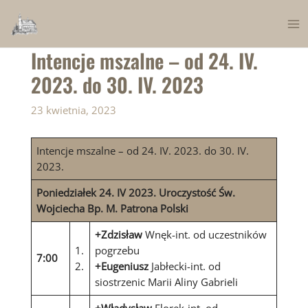
Skip
to
Ma
content
Intencje mszalne – od 24. IV.
Me
2023. do 30. IV. 2023
23 kwietnia, 2023
Intencje mszalne – od 24. IV. 2023. do 30. IV.
2023.
Poniedziałek 24. IV 2023. Uroczystość Św.
Wojciecha Bp. M. Patrona Polski
+Zdzisław
Wnęk-int. od uczestników
1.
pogrzebu
7:00
2.
+Eugeniusz
Jabłecki-int. od
siostrzenic Marii Aliny Gabrieli