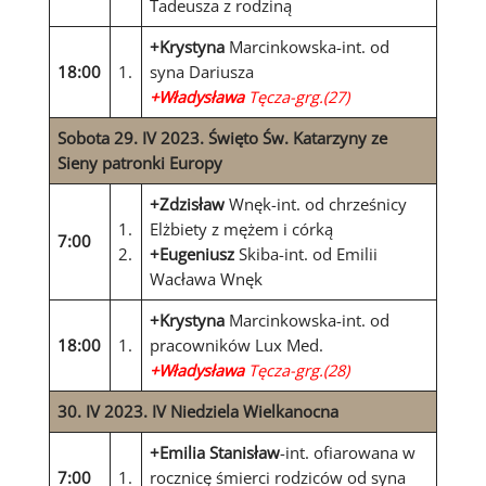
Tadeusza z rodziną
+Krystyna
Marcinkowska-int. od
18:00
1.
syna Dariusza
+Władysława
Tęcza-grg.(27)
Sobota 29. IV 2023. Święto Św. Katarzyny ze
Sieny patronki Europy
+Zdzisław
Wnęk-int. od chrześnicy
1.
Elżbiety z mężem i córką
7:00
2.
+Eugeniusz
Skiba-int. od Emilii
Wacława Wnęk
+Krystyna
Marcinkowska-int. od
18:00
1.
pracowników Lux Med.
+Władysława
Tęcza-grg.(28)
30. IV 2023. IV Niedziela Wielkanocna
+Emilia Stanisław
-int. ofiarowana w
7:00
1.
rocznicę śmierci rodziców od syna