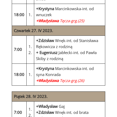
+Krystyna
Marcinkowska-int. od
18:00
1.
wnuczek
+Władysława
Tęcza-grg.(25)
Czwartek 27. IV 2023.
+Zdzisław
Wnęk-int. od Stanisława
1.
Rękowicza z rodziną
7:00
2.
+
Eugeniusz
Jabłecki-int. od Pawła
Skiby z rodziną
+Krystyna
Marcinkowska-int. od
18:00
1.
syna Konrada
+Władysława
Tęcza-grg.(26)
Piątek 28. IV 2023.
+Władysław
Gaj
1.
7:00
+Zdzisław
Wnęk-int. od brata
2.